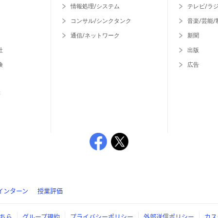
情報処理/システム
テレビ/ラ
コンサル/シンクタンク
音楽/芸能/
通信/ネットワーク
新聞
社
出版
険
広告
等
インターン
授業評価
ちら
グループ規約
プライバシーポリシー
外部送信ポリシー
カス