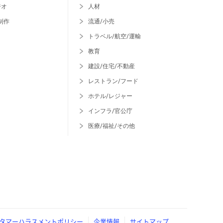
ジオ
人材
制作
流通/小売
トラベル/航空/運輸
教育
建設/住宅/不動産
レストラン/フード
ホテル/レジャー
インフラ/官公庁
医療/福祉/その他
タマーハラスメントポリシー
企業情報
サイトマップ