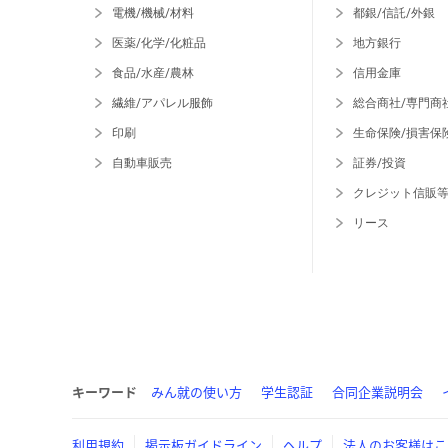
電機/機械/材料
都銀/信託/外銀
医薬/化学/化粧品
地方銀行
食品/水産/農林
信用金庫
繊維/アパレル服飾
総合商社/専門商
印刷
生命保険/損害保
自動車販売
証券/投資
クレジット信販
リース
キーワード
みん就の使い方
学生認証
合同企業説明会
利用規約
掲示板ガイドライン
ヘルプ
法人のお客様はこ