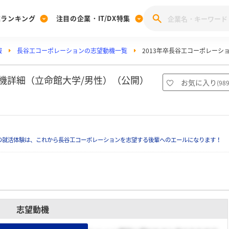
業ランキング
注目の企業・IT/DX特集
報
長谷工コーポレーションの志望動機一覧
2013年卒長谷工コーポレーシ
注目の企業特集
みんなのIT業界新卒就職人気企業ランキング
みんな
[27卒] 本選考体験記投稿キャンペーン
28卒 注目企業特集
27卒 注目企業特集
みんなのDX企業就職ブランド調査
動機詳細（立命館大学/男性）（公開）
お気に入り
(
98
注目のIT・DX企業特集
28卒 IT・DX企業特集
27卒 IT・DX企業特集
28卒
みんなのIT業界新卒就職人気企業ランキング
みんな
の就活体験は、これから長谷工コーポレーションを志望する後輩へのエールになります！
企業研究
志望動機