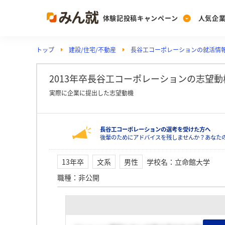
体験記投稿キャンペーン
人気企
トップ
建設/住宅/不動産
長谷工コーポレーションの就活情
Post
Ranking
PickUp
投稿する
ランキングを見る
注目の企業特集
2013年卒長谷工コーポレーションの志望
実際に企業に提出した志望動機
Vote
長谷工コーポレーションの選考を受けた方へ
投票する
後輩のためにアドバイスを残しませんか？あなた
動画で知ろう！業界・
13年卒
文系
男性
学校名
：
立命館大学
職種
：
非公開