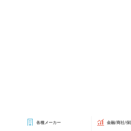
各種メーカー
金融/商社/保