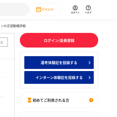
イベント
ログイン
ヘルプ
ョンの志望動機詳細
Event
の新卒就職人気企業ランキング
みんなのインターン人気企業ランキン
直近のイベント一覧
ログイン/会員登録
93
)
もっと見る
 IT・DX現場社員インタビュー
選考体験記を投稿する
の新卒就職人気企業ランキング
みんなのインターン人気企業ランキン
インターン体験記を投稿する
初めてご利用される方