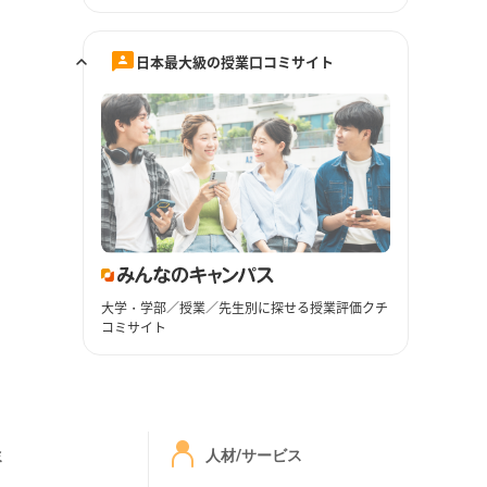
日本最大級の授業口コミサイト
大学・学部／授業／先生別に探せる授業評価クチ
コミサイト
ミ
人材/サービス