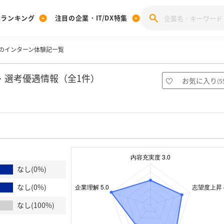
業ランキング
注目の企業・IT/DX特集
のインターン体験記一覧
注目の企業特集
みんなのIT業界新卒就職人気企業ランキング
みんな
[27卒] 本選考体験記投稿キャンペーン
28卒 注目企業特集
27卒 注目企業特集
みんなのDX企業就職ブランド調査
・選考優遇情報（全1件）
お気に入り
(
5
注目のIT・DX企業特集
28卒 IT・DX企業特集
27卒 IT・DX企業特集
28卒
みんなのIT業界新卒就職人気企業ランキング
みんな
企業研究
なし(0%)
なし(0%)
なし(100%)