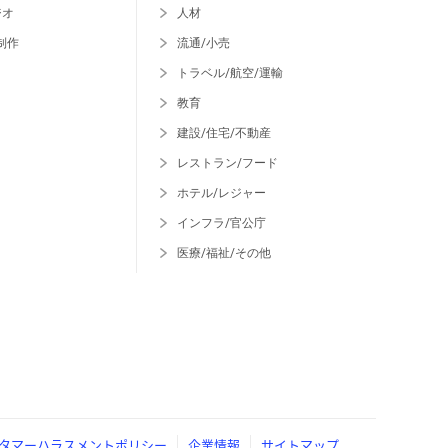
ジオ
人材
制作
流通/小売
トラベル/航空/運輸
教育
建設/住宅/不動産
レストラン/フード
ホテル/レジャー
インフラ/官公庁
医療/福祉/その他
タマーハラスメントポリシー
企業情報
サイトマップ