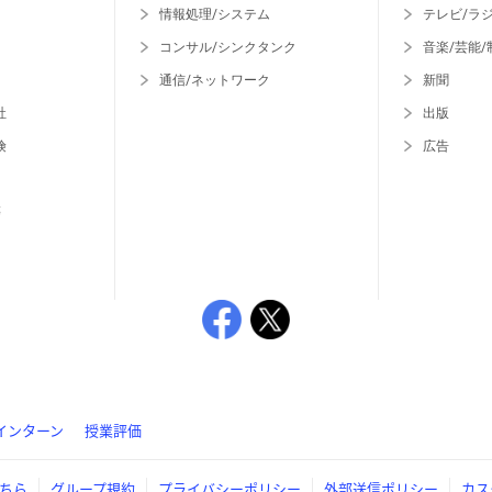
情報処理/システム
テレビ/ラ
コンサル/シンクタンク
音楽/芸能/
通信/ネットワーク
新聞
社
出版
険
広告
等
インターン
授業評価
ちら
グループ規約
プライバシーポリシー
外部送信ポリシー
カス