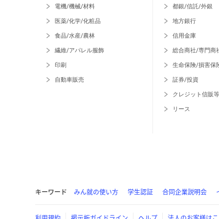
電機/機械/材料
都銀/信託/外銀
医薬/化学/化粧品
地方銀行
食品/水産/農林
信用金庫
繊維/アパレル服飾
総合商社/専門商
印刷
生命保険/損害保
自動車販売
証券/投資
クレジット信販
リース
キーワード
みん就の使い方
学生認証
合同企業説明会
利用規約
掲示板ガイドライン
ヘルプ
法人のお客様はこ