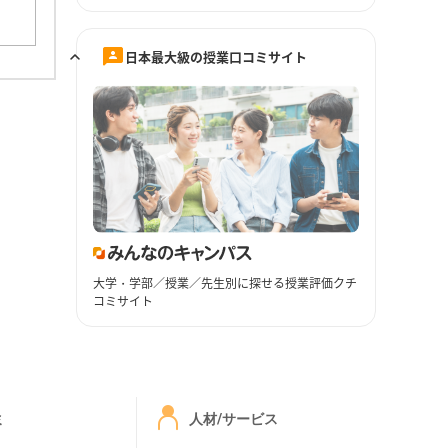
日本最大級の授業口コミサイト
大学・学部／授業／先生別に探せる授業評価クチ
コミサイト
ミ
人材/サービス