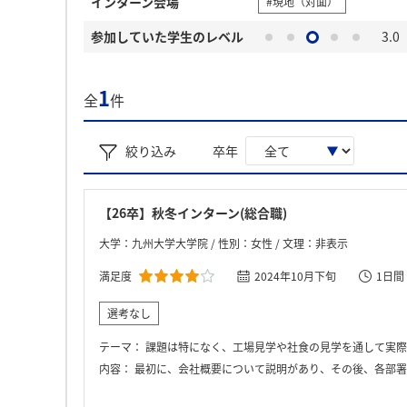
インターン会場
#現地（対面）
参加していた学生のレベル
3.0
1
全
件
絞り込み
卒年
【26卒】秋冬インターン(総合職)
大学：九州大学大学院 / 性別：女性 / 文理：非表示
満足度
2024年10月下旬
1日間
選考なし
テーマ：
課題は特になく、工場見学や社食の見学を通して実際
内容：
最初に、会社概要について説明があり、その後、各部署を見学し