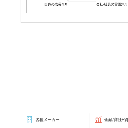
各種メーカー
金融/商社/保