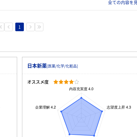
全ての内容を見
1
日本新薬
[医薬/化学/化粧品]
オススメ度