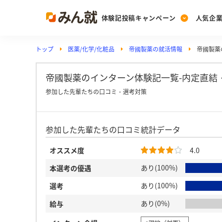
体験記投稿キャンペーン
人気企
トップ
医薬/化学/化粧品
帝國製薬の就活情報
帝國製薬
Post
Ranking
PickUp
投稿する
ランキングを見る
注目の企業特集
帝國製薬のインターン体験記一覧-内定直結
参加した先輩たちの口コミ・選考対策
Vote
参加した先輩たちの口コミ統計データ
投票する
動画で知ろう！業界・
オススメ度
4.0
あり(100%)
本選考の優遇
あり(100%)
選考
あり(0%)
給与