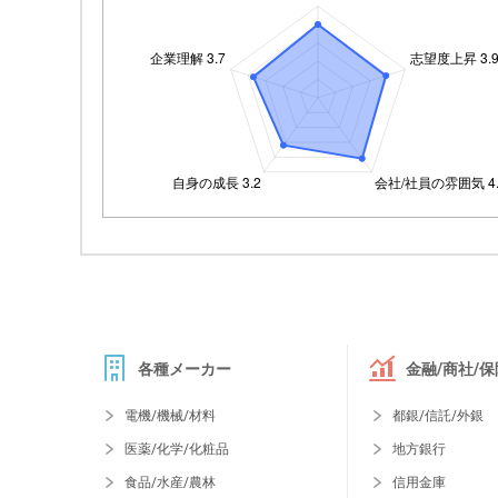
各種メーカー
金融/商社/保
電機/機械/材料
都銀/信託/外銀
医薬/化学/化粧品
地方銀行
食品/水産/農林
信用金庫