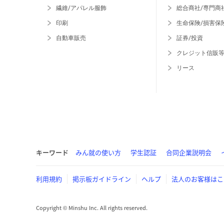
繊維/アパレル服飾
総合商社/専門商
印刷
生命保険/損害保
自動車販売
証券/投資
クレジット信販
リース
キーワード
みん就の使い方
学生認証
合同企業説明会
利用規約
掲示板ガイドライン
ヘルプ
法人のお客様はこ
Copyright © Minshu Inc. All rights reserved.