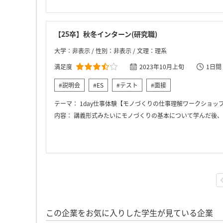
【25卒】秋冬インターン(研究職)
大学：非表示 / 性別：非表示 / 文理：理系
満足度
2023年10月上旬
1日間
#説明会
#ES
#テスト
#面接
テーマ：
1day仕事体験【モノづくりの仕事理解ワークショッ
内容：
講義形式みたいにモノづくりの基本について学んだ後、学んだ内容について課題があるので
この企業をお気に入りした学生が見ている企業