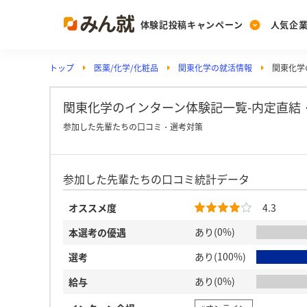
体験記投稿キャンペーン
人気企
トップ
医薬/化学/化粧品
関東化学の就活情報
関東化学
Post
Ranking
PickUp
投稿する
ランキングを見る
注目の企業特集
関東化学のインターン体験記一覧-内定直結
参加した先輩たちの口コミ・選考対策
Vote
参加した先輩たちの口コミ統計データ
投票する
動画で知ろう！業界・
オススメ度
4.3
あり(0%)
本選考の優遇
あり(100%)
選考
あり(0%)
給与