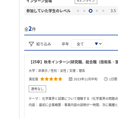
インターン会場
#オンライン
参加していた学生のレベル
3.5
2
全
件
絞り込み
卒年
【25卒】秋冬インターン(研究職、総合職（技術系・
大学：非表示 / 性別：女性 / 文理：理系
満足度
2023年11月中旬
1日間
選考なし
テーマ：
化学業界と試薬について理解する（化学業界の問題点を考える） 理系人材のキャリアについて考える（自身が
内容：
最初に企業概要・事業内容の説明が一時間、次に職種と業務内容の説明が一時間程度あった。その後4人程