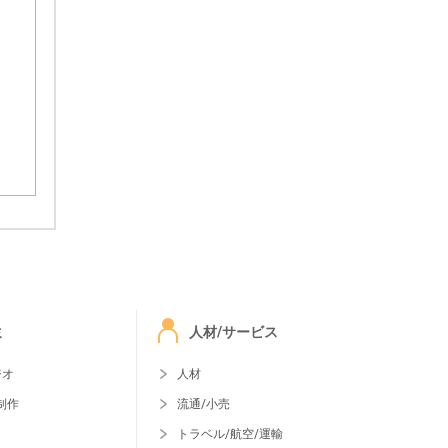
ミ
人材/サービス
ジオ
人材
制作
流通/小売
トラベル/航空/運輸