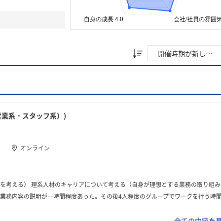
営業系・スタッフ系）)
オンライン
理想とする業務の取り組み方・業務内容を考える） 自己分析を行う（研究・営業・スタッフ職・技術職各々について、それぞれできるか・やりたいかとその理由を考える）
度のグループでワークを行う時間があり、日本の化学産業における課題、自分自身が取り組みたい仕事の方向性・役割・機能などについてグループで話しあった
全ての内容を見