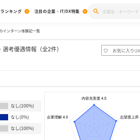
業ランキング
注目の企業・IT/DX特集
のインターン体験記一覧
注目の企業特集
みんなのIT業界新卒就職人気企業ランキング
みんな
[27卒] 本選考体験記投稿キャンペーン
28卒 注目企業特集
27卒 注目企業特集
みんなのDX企業就職ブランド調査
・選考優遇情報（全2件）
お気に入り
(
28
注目のIT・DX企業特集
28卒 IT・DX企業特集
27卒 IT・DX企業特集
28卒
みんなのIT業界新卒就職人気企業ランキング
みんな
企業研究
なし(100%)
なし(0%)
なし(100%)