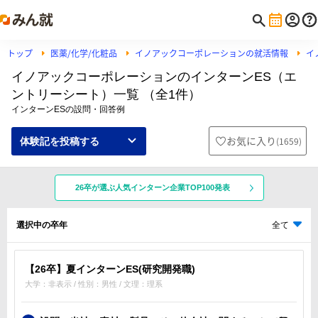
トップ
医薬/化学/化粧品
イノアックコーポレーションの就活情報
イ
イノアックコーポレーションのインターンES（エ
ントリーシート）一覧 （全1件）
インターンESの設問・回答例
お気に入り
(
1659
)
体験記を投稿する
26卒が選ぶ人気インターン企業TOP100発表
選択中の卒年
全て
【26卒】夏インターンES(研究開発職)
大学：非表示 / 性別：男性 / 文理：理系