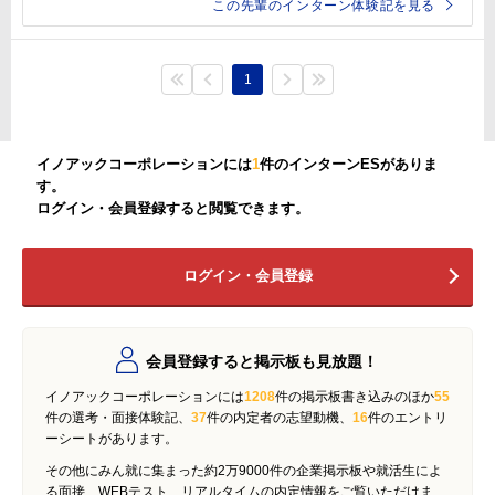
この先輩のインターン体験記を見る
1
イノアックコーポレーションには
1
件のインターンESがありま
す。
ログイン・会員登録すると閲覧できます。
ログイン・会員登録
会員登録すると掲示板も見放題！
イノアックコーポレーションには
1208
件の掲示板書き込みのほか
55
件の選考・面接体験記、
37
件の内定者の志望動機、
16
件のエントリ
ーシートがあります。
その他にみん就に集まった約2万9000件の企業掲示板や就活生によ
る面接、WEBテスト、リアルタイムの内定情報をご覧いただけま