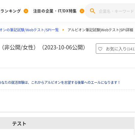
業ランキング
注目の企業・IT/DX特集
オンの筆記試験/Webテスト/SPI一覧
アルビオン筆記試験|Webテスト|SPI詳細
注目の企業特集
みんなのIT業界新卒就職人気企業ランキング
みんな
[27卒] 本選考体験記投稿キャンペーン
28卒 注目企業特集
27卒 注目企業特集
みんなのDX企業就職ブランド調査
公開/女性）（2023-10-06公開）
お気に入り
(
141
注目のIT・DX企業特集
28卒 IT・DX企業特集
27卒 IT・DX企業特集
28卒
みんなのIT業界新卒就職人気企業ランキング
みんな
あなたの就活体験は、これからアルビオンを志望する後輩へのエールになります！
企業研究
テスト