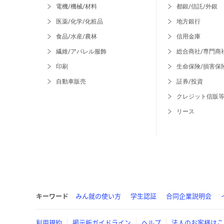
電機/機械/材料
都銀/信託/外銀
医薬/化学/化粧品
地方銀行
食品/水産/農林
信用金庫
繊維/アパレル服飾
総合商社/専門商
印刷
生命保険/損害保
自動車販売
証券/投資
クレジット信販
リース
キーワード
みん就の使い方
学生認証
合同企業説明会
利用規約
掲示板ガイドライン
ヘルプ
法人のお客様はこ