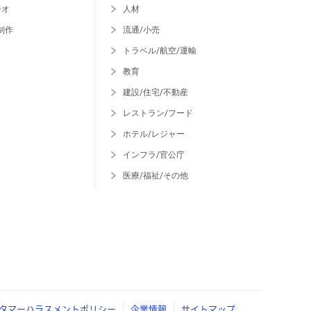
ジオ
人材
制作
流通/小売
トラベル/航空/運輸
教育
建設/住宅/不動産
レストラン/フード
ホテル/レジャー
インフラ/官公庁
医療/福祉/その他
タマーハラスメントポリシー
企業情報
サイトマップ