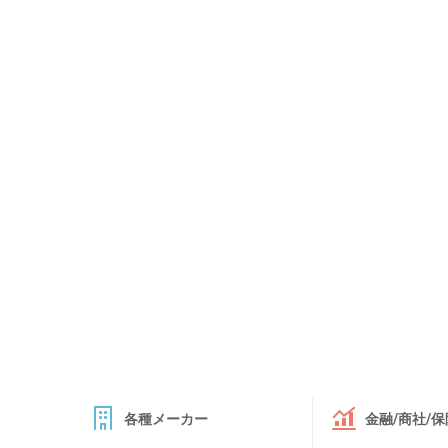
各種メーカー
金融/商社/保