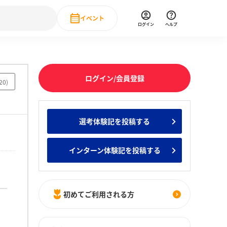
イベント
ログイン
ヘルプ
Event
の新卒就職人気企業ランキング
みんなのインターン人気企業ランキン
直近のイベント一覧
ログイン/会員登録
20
)
もっと見る
 IT・DX現場社員インタビュー
選考体験記を投稿する
の新卒就職人気企業ランキング
みんなのインターン人気企業ランキン
インターン体験記を投稿する
初めてご利用される方