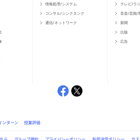
情報処理/システム
テレビ/ラ
コンサル/シンクタンク
音楽/芸能/
通信/ネットワーク
新聞
社
出版
険
広告
等
インターン
授業評価
ちら
グループ規約
プライバシーポリシー
外部送信ポリシー
カス