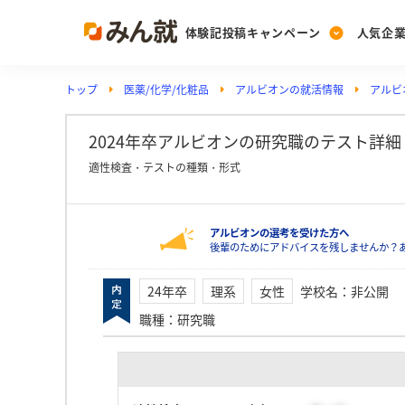
体験記投稿キャンペーン
人気企
トップ
医薬/化学/化粧品
アルビオンの就活情報
アルビ
Post
Ranking
PickUp
投稿する
ランキングを見る
注目の企業特集
2024年卒アルビオンの研究職のテスト詳細（非
適性検査・テストの種類・形式
Vote
アルビオンの選考を受けた方へ
投票する
後輩のためにアドバイスを残しませんか？
動画で知ろう！業界・
24年卒
理系
女性
学校名
：
非公開
職種
：
研究職