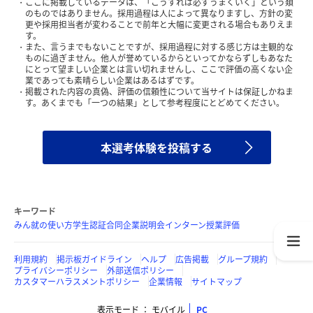
ここに掲載しているデータは、「こうすれば必ずうまくいく」という類
のものではありません。採用過程は人によって異なりますし、方針の変
更や採用担当者が変わることで前年と大幅に変更される場合もありえま
す。
また、言うまでもないことですが、採用過程に対する感じ方は主観的な
ものに過ぎません。他人が誉めているからといってかならずしもあなた
にとって望ましい企業とは言い切れませんし、ここで評価の高くない企
業であっても素晴らしい企業はあるはずです。
掲載された内容の真偽、評価の信頼性について当サイトは保証しかねま
す。あくまでも「一つの結果」として参考程度にとどめてください。
本選考体験を投稿する
キーワード
みん就の使い方
学生認証
合同企業説明会
インターン
授業評価
利用規約
掲示板ガイドライン
ヘルプ
広告掲載
グループ規約
プライバシーポリシー
外部送信ポリシー
カスタマーハラスメントポリシー
企業情報
サイトマップ
表示モード
モバイル
PC