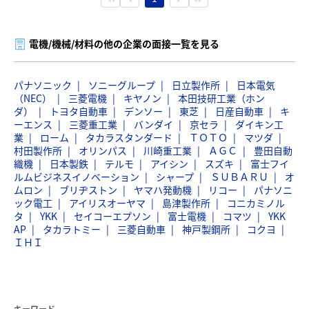
電機/機械/材料の他の企業の面接一覧を見る
パナソニック
ソニーグループ
日立製作所
日本電気
（NEC）
三菱電機
キヤノン
本田技研工業（ホン
ダ）
トヨタ自動車
デンソー
東芝
日産自動車
キ
ーエンス
三菱重工業
バンダイ
京セラ
ダイキン工
業
ローム
タカラスタンダード
ＴＯＴＯ
マツダ
村田製作所
オリンパス
川崎重工業
ＡＧＣ
豊田自動
織機
日本製鉄
テルモ
アイシン
スズキ
富士フイ
ルムビジネスイノベーション
シャープ
ＳＵＢＡＲＵ
オ
ムロン
ブリヂストン
ヤマハ発動機
リコー
パナソニ
ック電工
アイリスオーヤマ
島津製作所
コニカミノル
タ
YKK
セイコーエプソン
富士電機
コマツ
YKK
AP
タカラトミー
三菱自動車
神戸製鋼所
コクヨ
ＩＨＩ