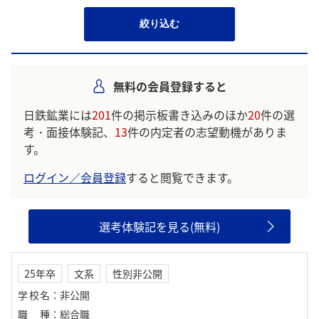
絞り込む
無料の会員登録すると
日鉄鉱業には
201
件の掲示板書き込みのほか
20
件の選
考・面接体験記、
13
件の内定者の志望動機がありま
す。
ログイン／会員登録
すると閲覧できます。
選考体験記を見る(無料)
25年卒
文系
性別非公開
学校名
：
非公開
職種
：
総合職