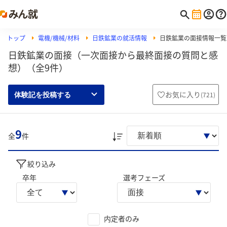
トップ
電機/機械/材料
日鉄鉱業の就活情報
日鉄鉱業の面接情報一覧
日鉄鉱業の面接（一次面接から最終面接の質問と感
想）（全9件）
お気に入り
(
721
)
体験記を投稿する
9
全
件
絞り込み
卒年
選考フェーズ
内定者のみ