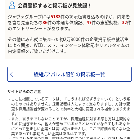
会員登録すると掲示板が見放題！
ジャヴァグループには
5183
件の掲示板書き込みのほか、内定者
を含む先輩たちの
86
件の本選考体験記、
47
件の志望動機、
32
件
のエントリーシートがあります。
その他にみん就に集まった約2万9000件の企業掲示板や就活生
による面接、WEBテスト、インターン体験記やリアルタイムの
内定情報をご覧いただけます。
繊維/アパレル服飾の掲示板一覧
サイトからのご注意
ここに掲載しているデータは、「こうすれば必ずうまくいく」という類
のものではありません。採用過程は人によって異なりますし、方針の変
更や採用担当者が変わることで前年と大幅に変更される場合もありえま
す。
また、言うまでもないことですが、採用過程に対する感じ方は主観的な
ものに過ぎません。他人が誉めているからといってかならずしもあなた
にとって望ましい企業とは言い切れませんし、ここで評価の高くない企
業であっても素晴らしい企業はあるはずです。
掲載された内容の真偽、評価の信頼性について当サイトは保証しかねま