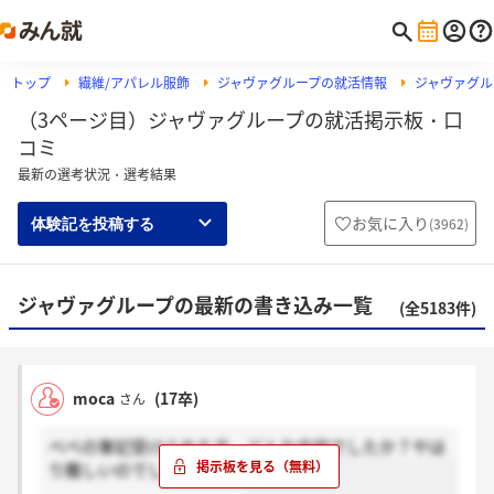
トップ
繊維/アパレル服飾
ジャヴァグループの就活情報
ジャヴァグル
（3ページ目）ジャヴァグループの就活掲示板・口
コミ
最新の選考状況・選考結果
お気に入り
(
3962
)
体験記を投稿する
ジャヴァグループの最新の書き込み一覧
(全5183件)
moca
(17卒)
さん
べべの筆記受けられた方、どんな内容でしたか？やは
り難しいのでしょうか、、