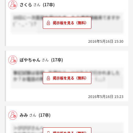
さくら
(17卒)
さん
10日に一次面接を受けた方、もう通過連絡来てますか
(´・_・`)？
2016年5月16日 15:30
ぽやちゃん
(17卒)
さん
筆記試験は皆様、私服かスーツどちらで行かれました
か？お電話の際に聞き忘れてしまって…（ ; ; ）
2016年5月16日 15:23
みみ
(17卒)
さん
＞ぴぴぴさんへ