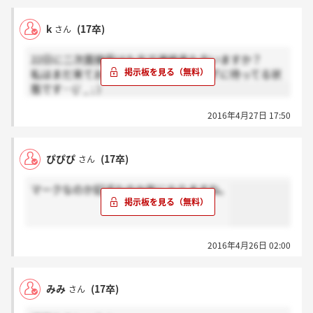
k
(17卒)
さん
22日に二次面接受けた方で連絡来た方いますか？
私はまだ来ておらず明日までまだ諦めずに待ってる状
態です…(/ _ ; )
2016年4月27日 17:50
ぴぴぴ
(17卒)
さん
マークなのか記述なのか気になりますね。
2016年4月26日 02:00
みみ
(17卒)
さん