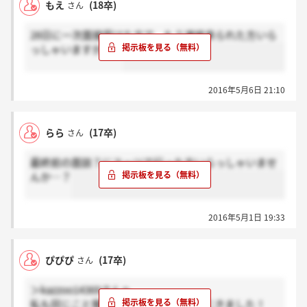
もえ
(18卒)
さん
28日に一次面接受けた方で、もう連絡来られた方いら
っしゃいますか？？
2016年5月6日 21:10
らら
(17卒)
さん
最終前の面談？にスーツで行った方いらっしゃいませ
んか…？
2016年5月1日 19:33
ぴぴぴ
(17卒)
さん
＞kazzoo14369さんへ
私も同じこと聞こうと思って書き込みにきました！