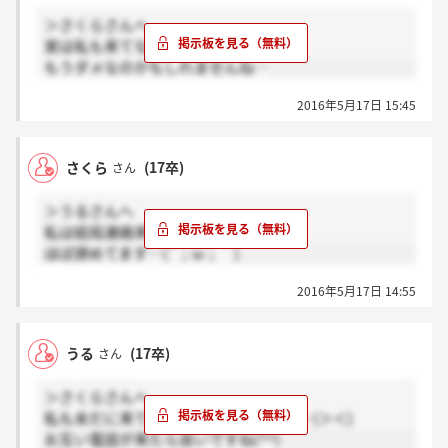
＞さくらさんへ
実は私も来てないんです…(＞＜)
もうダメなのかもしれませんね…
2016年5月17日 15:45
さくら
(17卒)
さん
＞うるさんへ
私は結局連絡来てません…
ほぼ諦めてます…(´；ω；｀)
2016年5月17日 14:55
うる
(17卒)
さん
＞さくらさんへ
私も未だに来てなくてとても不安です…(＞＜)
お互い電話が来たら良いですね(^^)