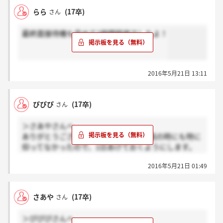
らら
(17卒)
さん
最終面接待機も含めて1時間程度でしたよ！
2016年5月21日 13:11
ぴぴぴ
(17卒)
さん
＞さあやさんへ
ありがとうございます！ですよね…電話の時にも特に
仰ってなかったので、1日あけておくようにします。
頑張りましょう！
2016年5月21日 01:49
さあや
(17卒)
さん
＞ぴぴぴさんへ