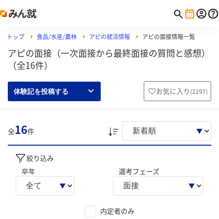
トップ
食品/水産/農林
アピの就活情報
アピの面接情報一覧
アピの面接（一次面接から最終面接の質問と感想）
（全16件）
お気に入り
(
2297
)
体験記を投稿する
16
全
件
絞り込み
卒年
選考フェーズ
内定者のみ