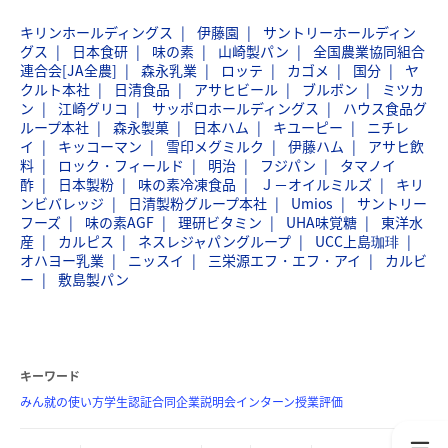
キリンホールディングス
伊藤園
サントリーホールディン
グス
日本食研
味の素
山崎製パン
全国農業協同組合
連合会[JA全農]
森永乳業
ロッテ
カゴメ
国分
ヤ
クルト本社
日清食品
アサヒビール
ブルボン
ミツカ
ン
江崎グリコ
サッポロホールディングス
ハウス食品グ
ループ本社
森永製菓
日本ハム
キユーピー
ニチレ
イ
キッコーマン
雪印メグミルク
伊藤ハム
アサヒ飲
料
ロック・フィールド
明治
フジパン
タマノイ
酢
日本製粉
味の素冷凍食品
Ｊ－オイルミルズ
キリ
ンビバレッジ
日清製粉グループ本社
Umios
サントリー
フーズ
味の素AGF
理研ビタミン
UHA味覚糖
東洋水
産
カルピス
ネスレジャパングループ
UCC上島珈琲
オハヨー乳業
ニッスイ
三栄源エフ・エフ・アイ
カルビ
ー
敷島製パン
キーワード
みん就の使い方
学生認証
合同企業説明会
インターン
授業評価