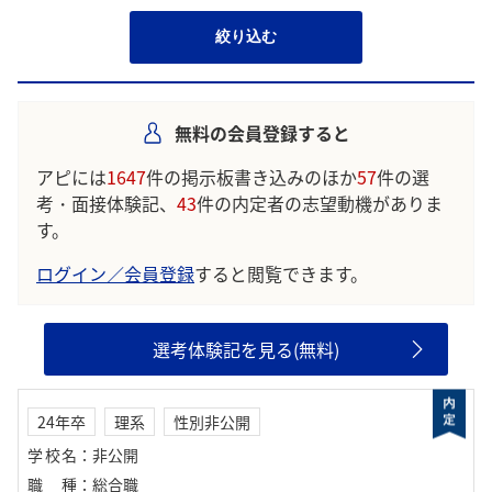
絞り込む
無料の会員登録すると
アピには
1647
件の掲示板書き込みのほか
57
件の選
考・面接体験記、
43
件の内定者の志望動機がありま
す。
ログイン／会員登録
すると閲覧できます。
選考体験記を見る(無料)
24年卒
理系
性別非公開
学校名
：
非公開
職種
：
総合職