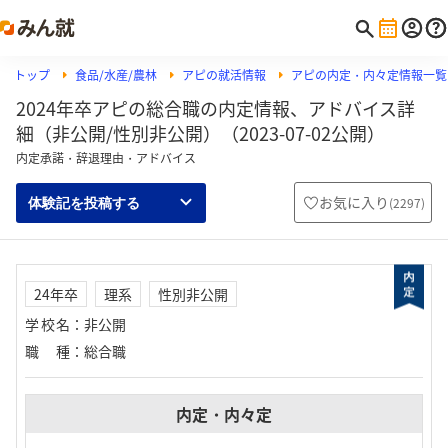
トップ
食品/水産/農林
アピの就活情報
アピの内定・内々定情報一覧
2024年卒アピの総合職の内定情報、アドバイス詳
細（非公開/性別非公開）（2023-07-02公開）
内定承諾・辞退理由・アドバイス
お気に入り
(
2297
)
体験記を投稿する
24年卒
理系
性別非公開
学校名
：
非公開
職種
：
総合職
内定・内々定