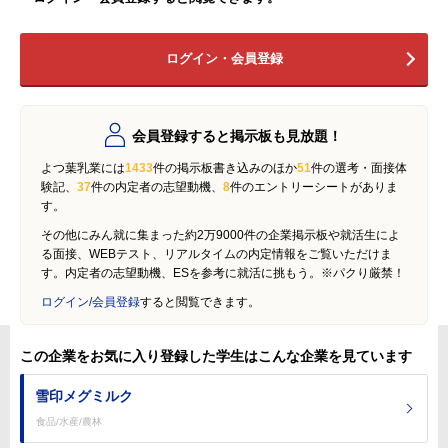
ログイン・会員登録
会員登録すると掲示板も見放題！
よつ葉乳業には
1433
件の掲示板書き込みのほか
51
件の選考・面接体
験記、
37
件の内定者の志望動機、
8
件のエントリーシートがありま
す。
その他にみん就に集まった約2万9000件の企業掲示板や就活生によ
る面接、WEBテスト、リアルタイムの内定情報をご覧いただけま
す。内定者の志望動機、ESを参考に就活に挑もう。※パクり厳禁！
ログイン/会員登録
すると閲覧できます。
この企業をお気に入り登録した学生はこんな企業を見ています
雪印メグミルク
食品/水産/農林