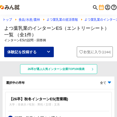
トップ
食品/水産/農林
よつ葉乳業の就活情報
よつ葉乳業のインター
よつ葉乳業のインターンES（エントリーシート）
一覧 （全1件）
インターンESの設問・回答例
お気に入り
(
2244
)
体験記を投稿する
26卒が選ぶ人気インターン企業TOP100発表
選択中の卒年
全て
【26卒】秋冬インターンES(営業職)
大学：非表示 / 性別：男性 / 文理：文系