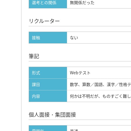
選考との関係
無関係だった
リクルーター
接触
ない
筆記
形式
Webテスト
課目
数学、算数／国語、漢字／性格
内容
何かは不明だが、ものすごく難
個人面接・集団面接