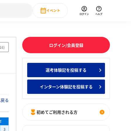
イベント
ログイン
ヘルプ
Event
の新卒就職人気企業ランキング
みんなのインターン人気企業ランキン
直近のイベント一覧
ログイン/会員登録
16
)
もっと見る
 IT・DX現場社員インタビュー
選考体験記を投稿する
の新卒就職人気企業ランキング
みんなのインターン人気企業ランキン
インターン体験記を投稿する
へ戻る
初めてご利用される方
年
3