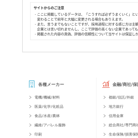
サイトからのご注意
・ここに掲載しているデータは、「こうすれば必ずうまくいく」と
変わることで前年と大幅に変更される場合もありえます。
・また、言うまでもないことですが、採用過程に対する感じ方は主
企業とは言い切れませんし、ここで評価の高くない企業であって
・掲載された内容の真偽、評価の信頼性について当サイトは保証し
各種メーカー
金融/商社/保
電機/機械/材料
都銀/信託/外銀
医薬/化学/化粧品
地方銀行
食品/水産/農林
信用金庫
繊維/アパレル服飾
総合商社/専門商
印刷
生命保険/損害保