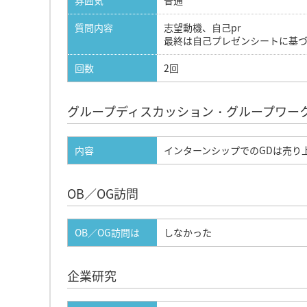
雰囲気
普通
質問内容
志望動機、自己pr
最終は自己プレゼンシートに基
回数
2回
グループディスカッション・グループワー
内容
インターンシップでのGDは売り
OB／OG訪問
OB／OG訪問は
しなかった
企業研究