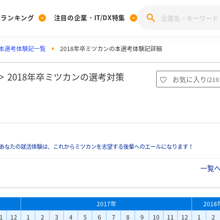
業ランキング
注目の企業・IT/DX特集
本選考体験記一覧
2018年卒ミツカンの本選考体験記詳細
注目の企業特集
みんなのIT業界新卒就職人気企業ランキング
みんな
[27卒] 本選考体験記投稿キャンペーン
28卒 注目企業特集
27卒 注目企業特集
みんなのDX企業就職ブランド調査
 2018年卒ミツカンの選考対策
お気に入り
(
219
注目のIT・DX企業特集
28卒 IT・DX企業特集
27卒 IT・DX企業特集
28卒
みんなのIT業界新卒就職人気企業ランキング
みんな
企業研究
あなたの就活体験は、これからミツカンを志望する後輩へのエールになります！
一覧
2017年
2018
1
12
1
2
3
4
5
6
7
8
9
10
11
12
1
2