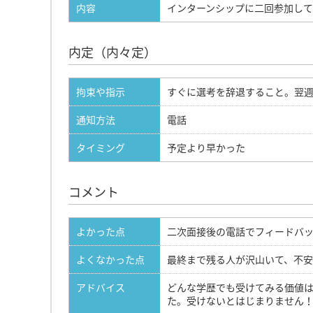
内容
インターンシップに二回参加して
内定（内々定）
拘束や指示
すぐに選考を辞退すること。翌
通知方法
電話
タイミング
予定より早かった
コメント
よかった点
二次面接後の電話でフィードバ
よくなかった点
最終まで残る人が沢山いて、不
アドバイス
どんな学歴でも受けてみる価値
た。受けないとはじまりません