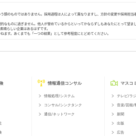
いう類のものではありません。採用過程は人によって異なりますし、方針の変更や採用担当
観的なものに過ぎません。他人が誉めているからといってかならずしもあなたにとって望ま
も素晴らしい企業はあるはずです。
かねます。あくまでも「一つの結果」として参考程度にとどめてください。
険
情報通信コンサル
マスコ
情報処理/システム
テレビ/ラ
コンサル/シンクタンク
音楽/芸能/
通信/ネットワーク
新聞
社
出版
険
広告