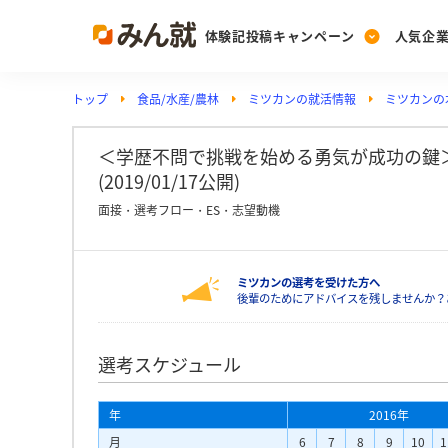
体験記投稿キャンペーン
人気企
トップ
食品/水産/農林
ミツカンの就活情報
ミツカンの
Post
Ranking
PickUp
投稿する
ランキングを見る
注目の企業特集
＜学歴不問で挑戦を始める勇気が成功の鍵＞
(2019/01/17公開)
面接・選考フロー・ES・志望動機
Vote
投票する
ミツカンの選考を受けた方へ
動画で知ろう！業界・
後輩のためにアドバイスを残しませんか？
選考スケジュール
年
2016年
月
6
7
8
9
10
1