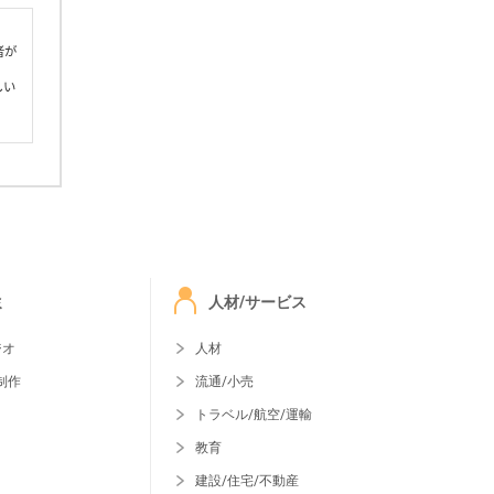
者が
しい
ミ
人材/サービス
ジオ
人材
制作
流通/小売
トラベル/航空/運輸
教育
建設/住宅/不動産