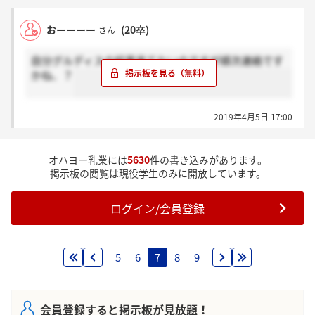
おーーーー
(20卒)
さん
自分グルディスの結果来てないのですが順次連絡です
かね、？
2019年4月5日 17:00
オハヨー乳業には
5630
件の書き込みがあります。
掲示板の閲覧は現役学生のみに開放しています。
ログイン/会員登録
5
6
7
8
9
会員登録すると掲示板が見放題！