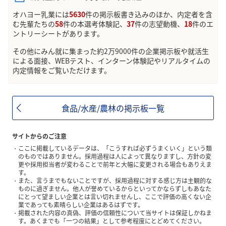
オハヨー乳業には
5630
件の掲示板書き込みのほか、内定者を含
む先輩たちの
58
件の本選考体験記、
37
件の志望動機、
18
件のエ
ントリーシートがあります。
その他にみん就に集まった約2万9000件の企業掲示板や就活生
による面接、WEBテスト、インターン体験記やリアルタイムの
内定情報をご覧いただけます。
食品/水産/農林の掲示板一覧
サイトからのご注意
ここに掲載しているデータは、「こうすれば必ずうまくいく」という類
のものではありません。採用過程は人によって異なりますし、方針の変
更や採用担当者が変わることで前年と大幅に変更される場合もありえま
す。
また、言うまでもないことですが、採用過程に対する感じ方は主観的な
ものに過ぎません。他人が誉めているからといってかならずしもあなた
にとって望ましい企業とは言い切れませんし、ここで評価の高くない企
業であっても素晴らしい企業はあるはずです。
掲載された内容の真偽、評価の信頼性について当サイトは保証しかねま
す。あくまでも「一つの結果」として参考程度にとどめてください。