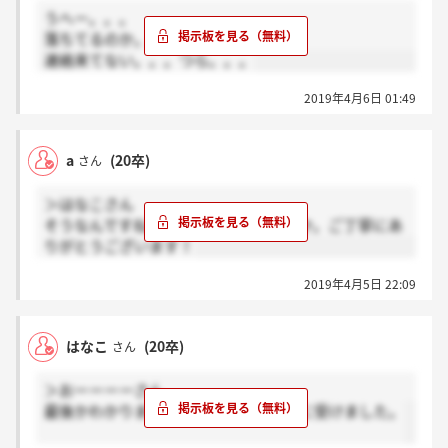
うへー。。。
落ちてるのか。。。
連絡来てない。。。つら。。。
2019年4月6日 01:49
a
(20卒)
さん
＞はなこさん
そうなんですね！噂だったのでしょうか。ご丁寧にあ
りがとうございます！
2019年4月5日 22:09
はなこ
(20卒)
さん
＞おーーーーさん
最後かわかりませんが、東京会場3/29に受けました。