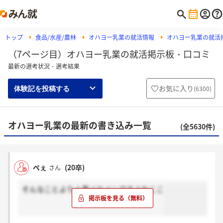
トップ
食品/水産/農林
オハヨー乳業の就活情報
オハヨー乳業の就活
（7ページ目）オハヨー乳業の就活掲示板・口コミ
最新の選考状況・選考結果
お気に入り
(
6300
)
体験記を投稿する
オハヨー乳業の最新の書き込み一覧
(全5630件)
ぺぇ
(20卒)
さん
そんなことより人事イケメンですよねここ