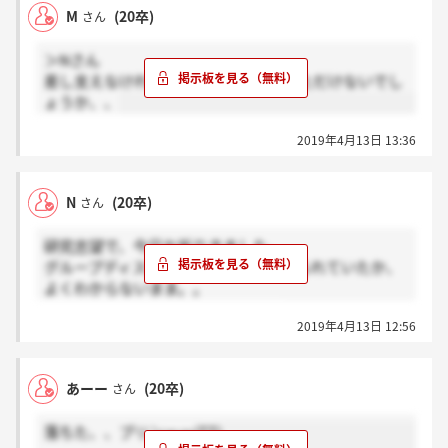
M
(20卒)
さん
＞Nさん
差し支えなければ、面接日を教えていただけないでし
ょうか、、
2019年4月13日 13:36
N
(20卒)
さん
研究志望で、今日お祈りきました。
グループディスカッション、どこを見られていたか、
よくわからないまま。。
かなしいですが次をがんばります。
2019年4月13日 12:56
あーー
(20卒)
さん
落ちた、、プリンーー(TT)