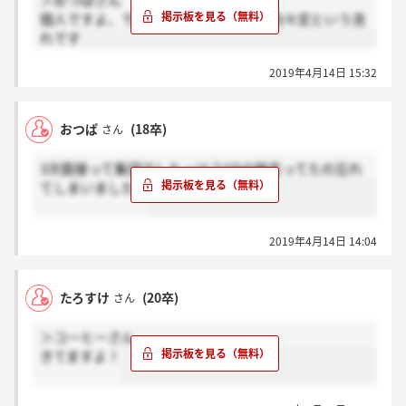
＞おつぱさん
個人ですよ、で、これ通過して最終→内々定という流
れです
2019年4月14日 15:32
おつぱ
(18卒)
さん
3次面接って集団でしたっけ？GDの時言ってたの忘れ
てしまいました。
2019年4月14日 14:04
たろすけ
(20卒)
さん
＞コーヒーさん
きてますよ！