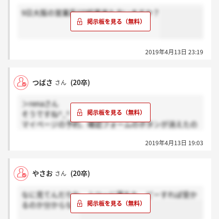
9日大阪の営業系GD結果来た方いますか？
2019年4月13日 23:19
つばさ
(20卒)
さん
＞renaさん
そうですね^_^
マイページの予約、確認フォームのボタンが消えたの
ですが、落ちたと思った方がいいですかね？
2019年4月13日 19:03
やさお
(20卒)
さん
なに見てんだろね、ふつーに落ちた、どーすれば受か
るのか分からない