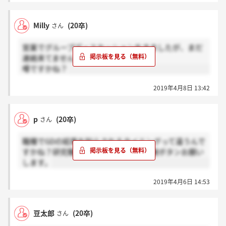
Milly
(20卒)
さん
営業でグループディスカッションをきましたが、まだ
連絡来てません。
噂ですかね？
2019年4月8日 13:42
p
(20卒)
さん
職種でGDの結果を知らされるタイミングって違うんで
すかね？研究職で通過連絡きた方、感謝ボタンお願い
します。
2019年4月6日 14:53
豆太郎
(20卒)
さん