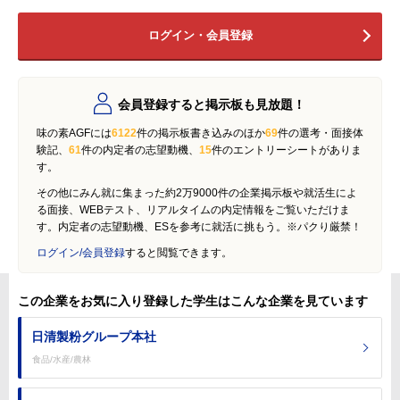
ログイン・会員登録
会員登録すると掲示板も見放題！
味の素AGFには
6122
件の掲示板書き込みのほか
69
件の選考・面接体
験記、
61
件の内定者の志望動機、
15
件のエントリーシートがありま
す。
その他にみん就に集まった約2万9000件の企業掲示板や就活生によ
る面接、WEBテスト、リアルタイムの内定情報をご覧いただけま
す。内定者の志望動機、ESを参考に就活に挑もう。※パクり厳禁！
ログイン/会員登録
すると閲覧できます。
この企業をお気に入り登録した学生はこんな企業を見ています
日清製粉グループ本社
食品/水産/農林