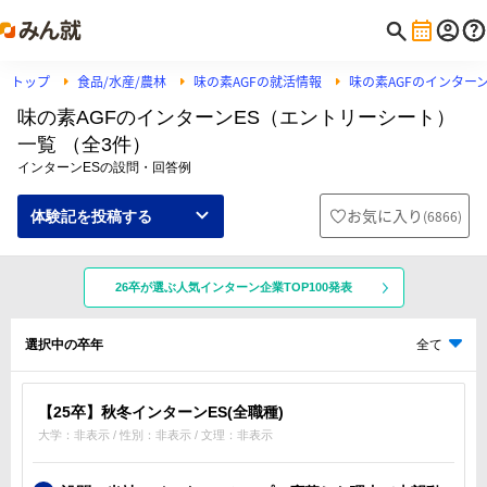
トップ
食品/水産/農林
味の素AGFの就活情報
味の素AGFのインター
味の素AGFのインターンES（エントリーシート）
一覧 （全3件）
インターンESの設問・回答例
お気に入り
(
6866
)
体験記を投稿する
26卒が選ぶ人気インターン企業TOP100発表
選択中の卒年
全て
【25卒】秋冬インターンES(全職種)
大学：非表示 / 性別：非表示 / 文理：非表示