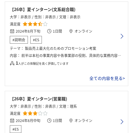
【26卒】夏インターン(文系総合職)
大学：非表示 / 性別：非表示 / 文理：非表示
満足度
2024年8月下旬
1日間
オンライン
#説明会
#ES
テーマ：
製品売上最大化のためのプロモーション考案
内容：
前半は本社の事業内容や各事業部の役割、具体的な業務内容についての講義が行われた。後半は、当社の製品の売り上げを増やすためにSNSや小売店に対して行うプロモーションの企画ワークに取り組んだ。最後に現場経験のある人事部社員への質問会が行われた。
1
人がこの体験記を高く評価しています
全ての内容を見る>
【26卒】夏インターン(営業職)
大学：非表示 / 性別：非表示 / 文理：理系
満足度
2024年8月中旬
1日間
オンライン
#ES