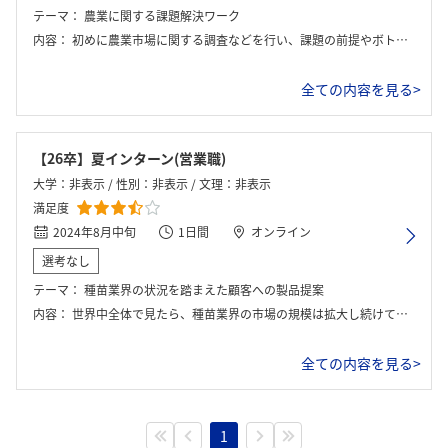
テーマ：
農業に関する課題解決ワーク
内容：
初めに農業市場に関する調査などを行い、課題の前提やボトルネックについて調べていきました。その後にグループで施策を考えていき、どんな評価軸で施策を選ぶのかをまとめていきました。最終的に提案内容をまとめ、発表しました。
全ての内容を見る>
【26卒】夏インターン(営業職)
大学：非表示 / 性別：非表示 / 文理：非表示
満足度
2024年8月中旬
1日間
オンライン
選考なし
テーマ：
種苗業界の状況を踏まえた顧客への製品提案
内容：
世界中全体で見たら、種苗業界の市場の規模は拡大し続けているらしい。日本では縮小気味であるが、、植物の遺伝子配列を書き換えるゲノム編集技術が普及し、育種開発を効率化したり、種苗と一口にいっても、成長し続けている。
全ての内容を見る>
1