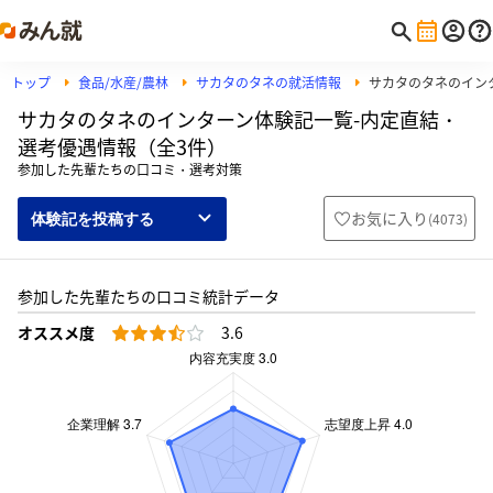
トップ
食品/水産/農林
サカタのタネの就活情報
サカタのタネのイン
サカタのタネのインターン体験記一覧-内定直結・
選考優遇情報（全3件）
参加した先輩たちの口コミ・選考対策
お気に入り
(
4073
)
体験記を投稿する
参加した先輩たちの口コミ統計データ
オススメ度
3.6