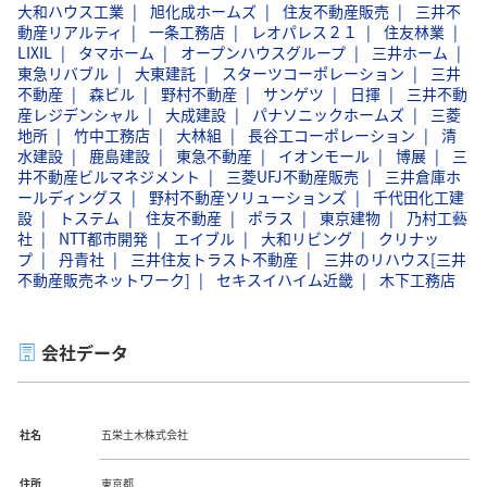
大和ハウス工業
旭化成ホームズ
住友不動産販売
三井不
動産リアルティ
一条工務店
レオパレス２１
住友林業
LIXIL
タマホーム
オープンハウスグループ
三井ホーム
東急リバブル
大東建託
スターツコーポレーション
三井
不動産
森ビル
野村不動産
サンゲツ
日揮
三井不動
産レジデンシャル
大成建設
パナソニックホームズ
三菱
地所
竹中工務店
大林組
長谷工コーポレーション
清
水建設
鹿島建設
東急不動産
イオンモール
博展
三
井不動産ビルマネジメント
三菱UFJ不動産販売
三井倉庫ホ
ールディングス
野村不動産ソリューションズ
千代田化工建
設
トステム
住友不動産
ポラス
東京建物
乃村工藝
社
NTT都市開発
エイブル
大和リビング
クリナッ
プ
丹青社
三井住友トラスト不動産
三井のリハウス[三井
不動産販売ネットワーク]
セキスイハイム近畿
木下工務店
会社データ
社名
五栄土木株式会社
住所
東京都