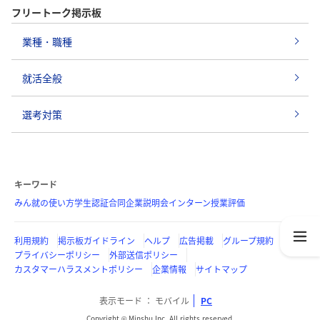
フリートーク掲示板
業種・職種
就活全般
選考対策
キーワード
みん就の使い方
学生認証
合同企業説明会
インターン
授業評価
利用規約
掲示板ガイドライン
ヘルプ
広告掲載
グループ規約
プライバシーポリシー
外部送信ポリシー
カスタマーハラスメントポリシー
企業情報
サイトマップ
表示モード
モバイル
PC
Copyright © Minshu Inc. All rights reserved.