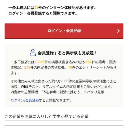
一条工務店には
39
件のインターン体験記があります。
ログイン・会員登録すると閲覧できます。
ログイン・会員登録
会員登録すると掲示板も見放題！
一条工務店には
13866
件の掲示板書き込みのほか
287
件の選考・面接
体験記、
219
件の内定者の志望動機、
76
件のエントリーシートがあり
ます。
その他にみん就に集まった約2万9000件の企業掲示板や就活生による
面接、WEBテスト、リアルタイムの内定情報をご覧いただけます。
内定者の志望動機、ESを参考に就活に挑もう。※パクり厳禁！
ログイン/会員登録
すると閲覧できます。
この企業をお気に入りした学生が見ている企業