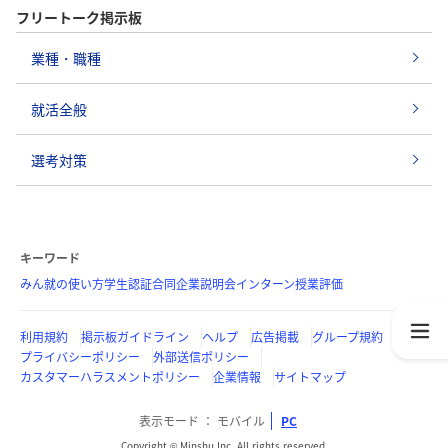
フリートーク掲示板
業種・職種
就活全般
選考対策
キーワード
みん就の使い方
学生認証
合同企業説明会
インターン
授業評価
利用規約
掲示板ガイドライン
ヘルプ
広告掲載
グループ規約
プライバシーポリシー
外部送信ポリシー
カスタマーハラスメントポリシー
企業情報
サイトマップ
表示モード
モバイル
PC
Copyright © Minshu Inc. All rights reserved.