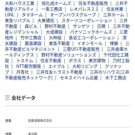
大和ハウス工業
旭化成ホームズ
住友不動産販売
三井不
動産リアルティ
一条工務店
レオパレス２１
住友林業
LIXIL
タマホーム
オープンハウスグループ
三井ホーム
東急リバブル
大東建託
スターツコーポレーション
三井
不動産
森ビル
野村不動産
サンゲツ
日揮
三井不動
産レジデンシャル
大成建設
パナソニックホームズ
三菱
地所
竹中工務店
大林組
長谷工コーポレーション
清
水建設
鹿島建設
東急不動産
イオンモール
博展
三
井不動産ビルマネジメント
三菱UFJ不動産販売
三井倉庫ホ
ールディングス
野村不動産ソリューションズ
千代田化工建
設
トステム
住友不動産
ポラス
東京建物
乃村工藝
社
NTT都市開発
エイブル
大和リビング
クリナッ
プ
丹青社
三井住友トラスト不動産
三井のリハウス[三井
不動産販売ネットワーク]
セキスイハイム近畿
木下工務店
会社データ
社名
佐藤道路株式会社
住所
東京都