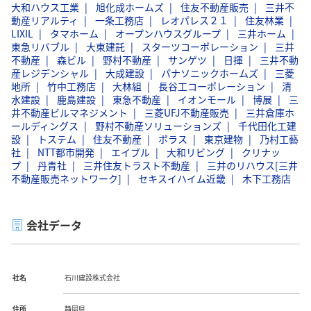
大和ハウス工業
旭化成ホームズ
住友不動産販売
三井不
動産リアルティ
一条工務店
レオパレス２１
住友林業
LIXIL
タマホーム
オープンハウスグループ
三井ホーム
東急リバブル
大東建託
スターツコーポレーション
三井
不動産
森ビル
野村不動産
サンゲツ
日揮
三井不動
産レジデンシャル
大成建設
パナソニックホームズ
三菱
地所
竹中工務店
大林組
長谷工コーポレーション
清
水建設
鹿島建設
東急不動産
イオンモール
博展
三
井不動産ビルマネジメント
三菱UFJ不動産販売
三井倉庫ホ
ールディングス
野村不動産ソリューションズ
千代田化工建
設
トステム
住友不動産
ポラス
東京建物
乃村工藝
社
NTT都市開発
エイブル
大和リビング
クリナッ
プ
丹青社
三井住友トラスト不動産
三井のリハウス[三井
不動産販売ネットワーク]
セキスイハイム近畿
木下工務店
会社データ
社名
石川建設株式会社
住所
静岡県