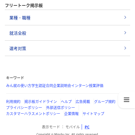
フリートーク掲示板
業種・職種
就活全般
選考対策
キーワード
みん就の使い方
学生認証
合同企業説明会
インターン
授業評価
利用規約
掲示板ガイドライン
ヘルプ
広告掲載
グループ規約
プライバシーポリシー
外部送信ポリシー
カスタマーハラスメントポリシー
企業情報
サイトマップ
表示モード
モバイル
PC
Copyright © Minshu Inc. All rights reserved.