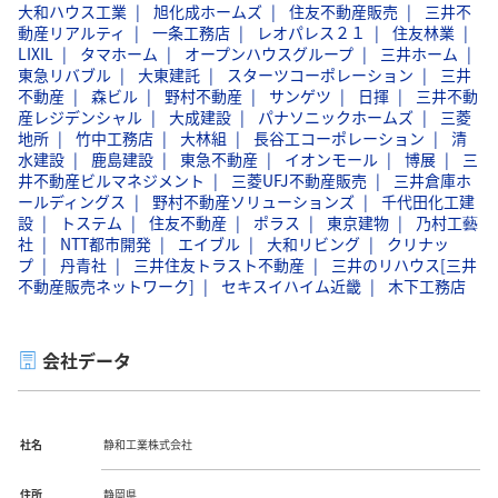
大和ハウス工業
旭化成ホームズ
住友不動産販売
三井不
動産リアルティ
一条工務店
レオパレス２１
住友林業
LIXIL
タマホーム
オープンハウスグループ
三井ホーム
東急リバブル
大東建託
スターツコーポレーション
三井
不動産
森ビル
野村不動産
サンゲツ
日揮
三井不動
産レジデンシャル
大成建設
パナソニックホームズ
三菱
地所
竹中工務店
大林組
長谷工コーポレーション
清
水建設
鹿島建設
東急不動産
イオンモール
博展
三
井不動産ビルマネジメント
三菱UFJ不動産販売
三井倉庫ホ
ールディングス
野村不動産ソリューションズ
千代田化工建
設
トステム
住友不動産
ポラス
東京建物
乃村工藝
社
NTT都市開発
エイブル
大和リビング
クリナッ
プ
丹青社
三井住友トラスト不動産
三井のリハウス[三井
不動産販売ネットワーク]
セキスイハイム近畿
木下工務店
会社データ
社名
静和工業株式会社
住所
静岡県