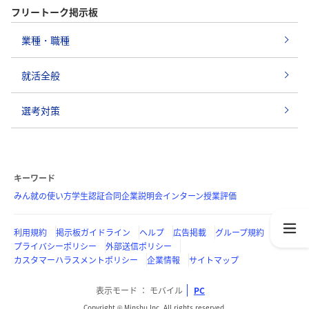
フリートーク掲示板
業種・職種
就活全般
選考対策
キーワード
みん就の使い方
学生認証
合同企業説明会
インターン
授業評価
利用規約
掲示板ガイドライン
ヘルプ
広告掲載
グループ規約
プライバシーポリシー
外部送信ポリシー
カスタマーハラスメントポリシー
企業情報
サイトマップ
表示モード
モバイル
PC
Copyright © Minshu Inc. All rights reserved.