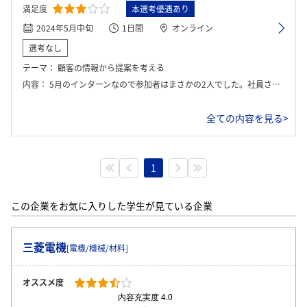
満足度
本選考優遇あり
2024年5月中旬
1日間
オンライン
選考なし
テーマ：
顧客の情報から提案を考える
内容：
5月のインターンなので参加者はまさかの2人でした。社員さんから顧客の情報をズームで移されて、それを見ながら2人でどのような住宅設備を進めるのか考えて発表しました。
全ての内容を見る>
1
この企業をお気に入りした学生が見ている企業
三菱電機
[電機/機械/材料]
オススメ度