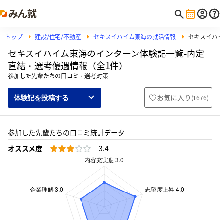
トップ
建設/住宅/不動産
セキスイハイム東海の就活情報
セキスイハ
セキスイハイム東海のインターン体験記一覧-内定
直結・選考優遇情報（全1件）
参加した先輩たちの口コミ・選考対策
お気に入り
(
1676
)
体験記を投稿する
参加した先輩たちの口コミ統計データ
オススメ度
3.4