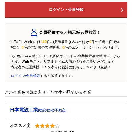
ログイン・会員登録
会員登録すると掲示板も見放題！
HEXEL Worksには
160
件の掲示板書き込みのほか
0
件の選考・面接体
験記、
0
件の内定者の志望動機、
0
件のエントリーシートがあります。
その他にみん就に集まった約2万9000件の企業掲示板や就活生による
面接、WEBテスト、リアルタイムの内定情報をご覧いただけます。
内定者の志望動機、ESを参考に就活に挑もう。※パクり厳禁！
ログイン/会員登録
すると閲覧できます。
この企業をお気に入りした学生が見ている企業
日本電設工業
[建設/住宅/不動産]
オススメ度