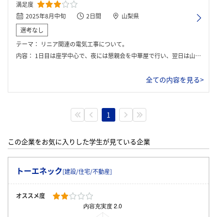
満足度
2025年8月中旬
2日間
山梨県
選考なし
テーマ：
リニア関連の電気工事について。
内容：
1日目は座学中心で、夜には懇親会を中華屋で行い、翌日は山梨の試験場へ行った。
全ての内容を見る>
1
この企業をお気に入りした学生が見ている企業
トーエネック
[建設/住宅/不動産]
オススメ度