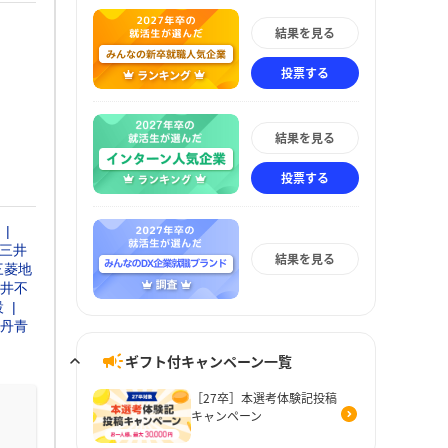
結果を見る
投票する
結果を見る
投票する
三井
結果を見る
三菱地
井不
設
丹青
ギフト付キャンペーン一覧
［27卒］本選考体験記投稿
キャンペーン