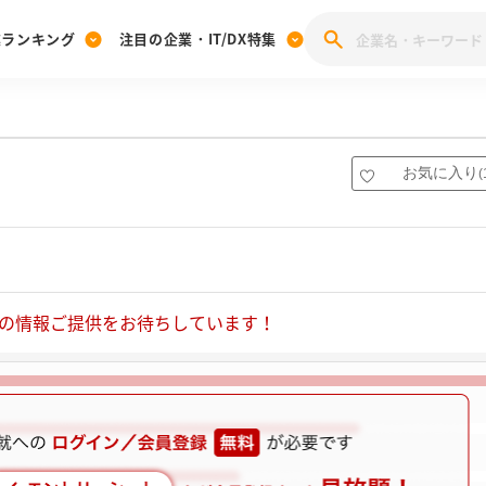
業ランキング
注目の企業・IT/DX特集
注目の企業特集
みんなのIT業界新卒就職人気企業ランキング
みんな
[27卒] 本選考体験記投稿キャンペーン
28卒 注目企業特集
27卒 注目企業特集
みんなのDX企業就職ブランド調査
お気に入り
(
注目のIT・DX企業特集
28卒 IT・DX企業特集
27卒 IT・DX企業特集
28卒
みんなのIT業界新卒就職人気企業ランキング
みんな
企業研究
の情報ご提供をお待ちしています！