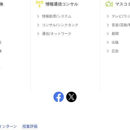
険
情報通信コンサル
マスコ
情報処理/システム
テレビ/ラ
コンサル/シンクタンク
音楽/芸能/
通信/ネットワーク
新聞
社
出版
険
広告
等
インターン
授業評価