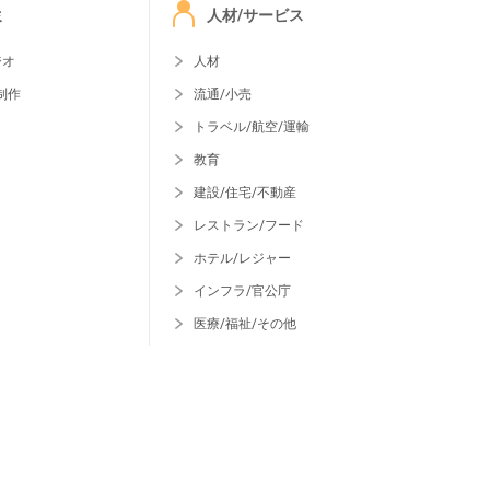
ミ
人材/サービス
ジオ
人材
制作
流通/小売
トラベル/航空/運輸
教育
建設/住宅/不動産
レストラン/フード
ホテル/レジャー
インフラ/官公庁
医療/福祉/その他