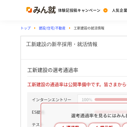
体験記投稿キャンペーン
人気企
トップ
建設/住宅/不動産
工新建設の就活情報
Post
Ranking
PickUp
投稿する
ランキングを見る
注目の企業特集
工新建設の新卒採用・就活情報
Vote
工新建設の選考通過率
投票する
動画で知ろう！業界・
工新建設の通過率は公開準備中です。皆さまから