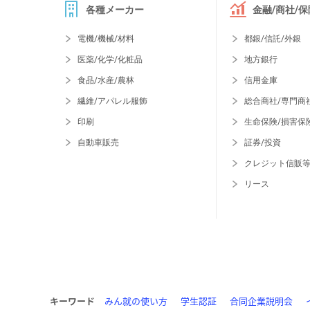
各種メーカー
金融/商社/保
電機/機械/材料
都銀/信託/外銀
医薬/化学/化粧品
地方銀行
食品/水産/農林
信用金庫
繊維/アパレル服飾
総合商社/専門商
印刷
生命保険/損害保
自動車販売
証券/投資
クレジット信販
リース
キーワード
みん就の使い方
学生認証
合同企業説明会