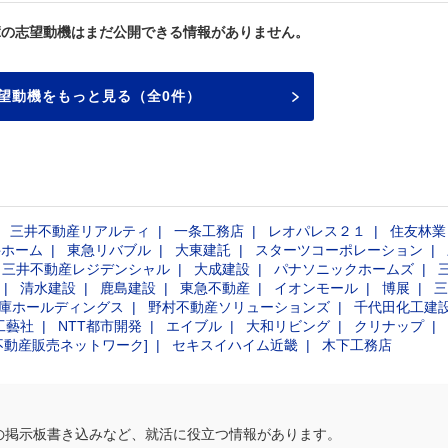
輩の志望動機はまだ公開できる情報がありません。
望動機をもっと見る（全0件）
三井不動産リアルティ
一条工務店
レオパレス２１
住友林業
井ホーム
東急リバブル
大東建託
スターツコーポレーション
三井不動産レジデンシャル
大成建設
パナソニックホームズ
清水建設
鹿島建設
東急不動産
イオンモール
博展
三
庫ホールディングス
野村不動産ソリューションズ
千代田化工建
工藝社
NTT都市開発
エイブル
大和リビング
クリナップ
不動産販売ネットワーク]
セキスイハイム近畿
木下工務店
の掲示板書き込みなど、就活に役立つ情報があります。