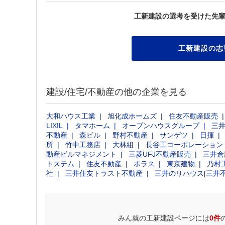
工新建設の選考を受けた先
工新建設の志
建設/住宅/不動産の他の企業を見る
大和ハウス工業
旭化成ホームズ
住友不動産販売
LIXIL
タマホーム
オープンハウスグループ
三
不動産
森ビル
野村不動産
サンゲツ
日揮
所
竹中工務店
大林組
長谷工コーポレーション
動産ビルマネジメント
三菱UFJ不動産販売
三井倉
トステム
住友不動産
ポラス
東京建物
乃村
社
三井住友トラスト不動産
三井のリハウス[三井
みん就の工新建設ページには
0件