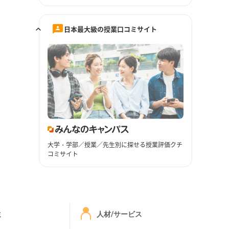
日本最大級の授業口コミサイト
大学・学部／授業／先生別に探せる授業評価クチ
コミサイト
ミ
人材/サービス