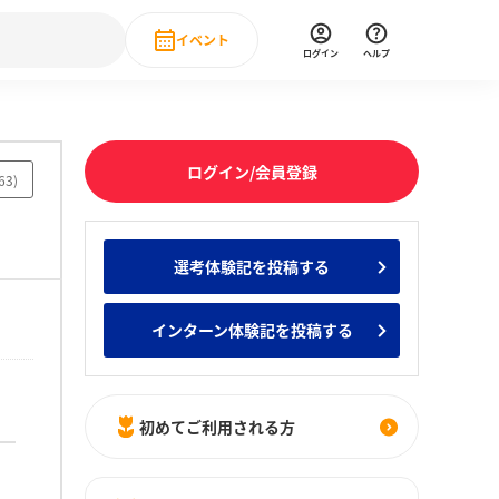
イベント
ログイン
ヘルプ
Event
の新卒就職人気企業ランキング
みんなのインターン人気企業ランキン
直近のイベント一覧
ログイン/会員登録
63
)
もっと見る
 IT・DX現場社員インタビュー
選考体験記を投稿する
の新卒就職人気企業ランキング
みんなのインターン人気企業ランキン
インターン体験記を投稿する
初めてご利用される方