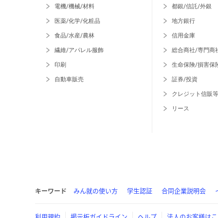
電機/機械/材料
都銀/信託/外銀
医薬/化学/化粧品
地方銀行
食品/水産/農林
信用金庫
繊維/アパレル服飾
総合商社/専門商
印刷
生命保険/損害保
自動車販売
証券/投資
クレジット信販
リース
キーワード
みん就の使い方
学生認証
合同企業説明会
利用規約
掲示板ガイドライン
ヘルプ
法人のお客様はこ