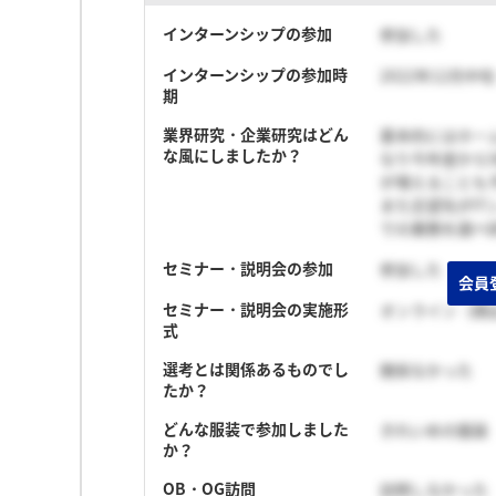
インターンシップの参加
参加した
インターンシップの参加時
2022年12月中
期
業界研究・企業研究はどん
基本的にはホー
な風にしましたか？
なり今年度から
が増えることも
また志望先がI
での業務を調べ
セミナー・説明会の参加
参加した
会員
セミナー・説明会の実施形
オンライン（顔
式
選考とは関係あるものでし
関係なかった
たか？
どんな服装で参加しました
きれいめの服装
か？
OB・OG訪問
訪問しなかった