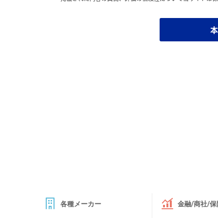
本
各種メーカー
金融/商社/保