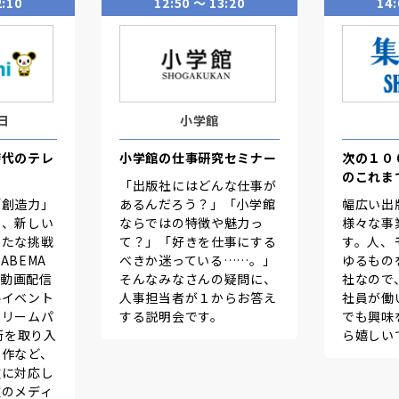
2:10
12:50 〜 13:20
14:
日
小学館
時代のテレ
小学館の仕事研究セミナー
次の１０
のこれま
「出版社にはどんな仕事が
「創造力」
あるんだろう？」「小学館
幅広い出
ら、新しい
ならではの特徴や魅力っ
様々な事
新たな挑戦
て？」「好きを仕事にする
す。人、
ABEMA
べきか迷っている……。」
ゆるもの
の動画配信
そんなみなさんの疑問に、
社なので
ルイベント
人事担当者が１からお答え
社員が働
ドリームパ
する説明会です。
でも興味
術を取り入
ら嬉しい
制作など、
軟に対応し
次のメディ