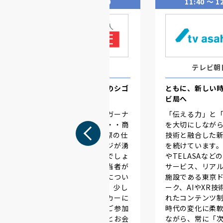
10:30 〜 11:00
11:40 〜 1
ロッテ
テレビ朝
テ
お口の恋人 ロッテのシゴ
ともに、新しい
ト－業界研究編ー
ビ局へ
心
キシリトールガム、ガーナ
「伝える力」と
け
ミルクチョコレート・・商
を大切にしなが
戦
品は知っていても実際の仕
技術と融合した
さ
事はなかなかイメージが湧
を続けています。
を
きづらいのではないでしょ
やTELASAなど
ま
うか。当日は採用担当者が
サービス、リア
報
食品業界・菓子業界につい
施設である東京
て詳しくお話します。少し
ーク、AIやXR技
でも食品業界・メーカーに
れたコンテンツ
興味がある方、是非ご参加
時代の変化に柔
ください！みなさまとお会
ながら、常に「