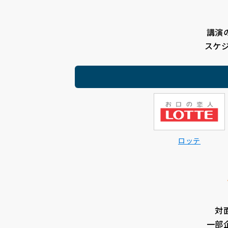
講演
スケ
ロッテ
対
一部