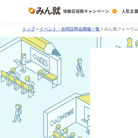
体験記投稿キャンペーン
人気企
トップ
>
イベント・合同説明会開催一覧
> みん就フォーラム 
Post
Ranking
PickUp
投稿する
ランキングを見る
注目の企業特集
Vote
投票する
動画で知ろう！業界・