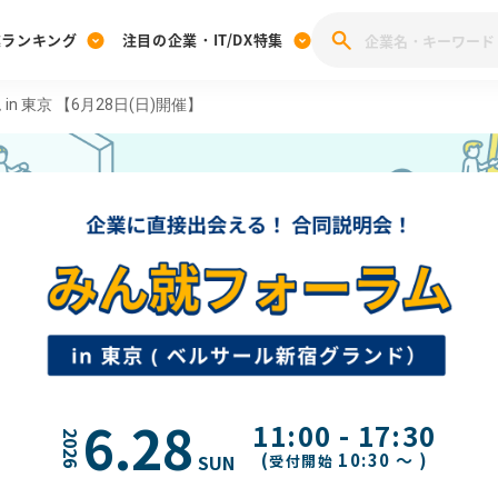
業ランキング
注目の企業・IT/DX特集
in 東京 【6月28日(日)開催】
注目の企業特集
みんなのIT業界新卒就職人気企業ランキング
みんな
[27卒] 本選考体験記投稿キャンペーン
28卒 注目企業特集
27卒 注目企業特集
みんなのDX企業就職ブランド調査
注目のIT・DX企業特集
28卒 IT・DX企業特集
27卒 IT・DX企業特集
28卒
みんなのIT業界新卒就職人気企業ランキング
みんな
企業研究
6
.
28
11:00
-
17:30
2026
(
10:30 ～ )
SUN
受付開始