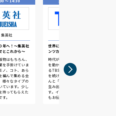
00 〜 14:30
15:10 〜 15:40
集英社
TBSテレビ
０年へ！～集英社
世界に羽ばたく総合コンテ
でとこれから～
ンツカンパニー
版物はもちろん、
時代が変わっても、人の心
業を手掛けていま
を動かす原動力であり続け
モノ、コト、あら
るTBS。未来をつくる挑戦
を編んで集める会
を続ける中、情熱ある皆さ
、様々なタイプの
んと「ときめくとき。」を
いています。少し
生み出したいと考えていま
を持ってもらえた
す。インターンの最新情報
です。
もお伝えします。