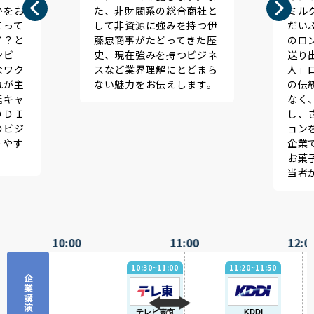
系の総合商社と
ミルクチョコレート、雪見
に強みを持つ伊
だいふくなどこれまで数々
たどってきた歴
のロングセラー商品を世に
みを持つビジネ
送り出してきた「お口の恋
理解にとどまら
人」ロッテ。しかし、長年
お伝えします。
の伝統を守り続けるだけで
なく、新たな可能性を模索
し、さまざまなイノベーシ
ョンを生み出し続けてきた
企業です。そんなロッテと
お菓子業界について人事担
当者が語ります！
10:00
11:00
12:0
10:30~11:00
11:20~11:50
企業講演
テレビ東京
KDDI