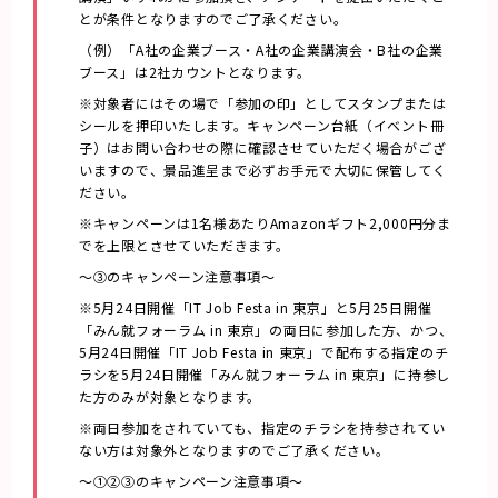
とが条件となりますのでご了承ください。
（例）「A社の企業ブース・A社の企業講演会・B社の企業
ブース」は2社カウントとなります。
※対象者にはその場で「参加の印」としてスタンプまたは
シールを押印いたします。キャンペーン台紙（イベント冊
子）はお問い合わせの際に確認させていただく場合がござ
いますので、景品進呈まで必ずお手元で大切に保管してく
ださい。
※キャンペーンは1名様あたりAmazonギフト2,000円分ま
でを上限とさせていただきます。
～③のキャンペーン注意事項～
※5月24日開催「IT Job Festa in 東京」と5月25日開催
「みん就フォーラム in 東京」の両日に参加した方、かつ、
5月24日開催「IT Job Festa in 東京」で配布する指定のチ
ラシを5月24日開催「みん就フォーラム in 東京」に持参し
た方のみが対象となります。
※両日参加をされていても、指定のチラシを持参されてい
ない方は対象外となりますのでご了承ください。
～①②③のキャンペーン注意事項～