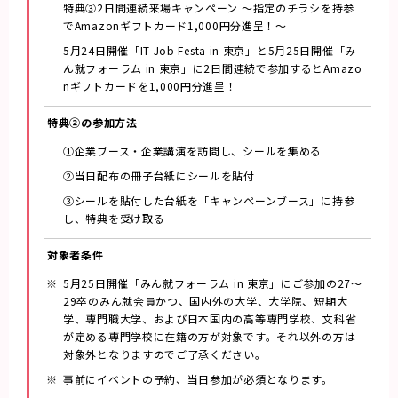
特典③2日間連続来場キャンペーン ～指定のチラシを持参
でAmazonギフトカード1,000円分進呈！～
5月24日開催「IT Job Festa in 東京」と5月25日開催「み
ん就フォーラム in 東京」に2日間連続で参加するとAmazo
nギフトカードを1,000円分進呈！
特典➁の参加方法
➀企業ブース・企業講演を訪問し、シールを集める
②当日配布の冊子台紙にシールを貼付
③シールを貼付した台紙を「キャンペーンブース」に持参
し、特典を受け取る
対象者条件
5月25日開催「みん就フォーラム in 東京」にご参加の27～
29卒のみん就会員かつ、国内外の大学、大学院、短期大
学、専門職大学、および日本国内の高等専門学校、文科省
が定める専門学校に在籍の方が対象です。それ以外の方は
対象外となりますのでご了承ください。
事前にイベントの予約、当日参加が必須となります。