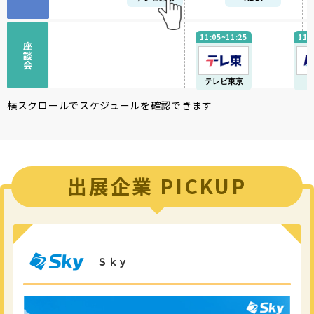
11:05~11:25
11:
座談会
テレビ東京
横スクロールでスケジュールを確認できます
出展企業 PICKUP
Ｓｋｙ