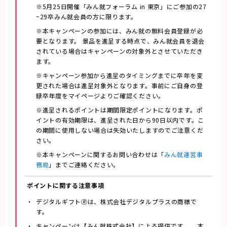
※5月25日開催「みん就フォーラム in 東京」にご参加の27
~29卒みん就会員の方に限ります。
※本キャンペーンの参加には、みん就の無料会員登録が必
要となります。 景品を進呈する時点で、みん就会員を退会
されている場合はキャンペーンの対象外とさせていただき
ます。
※キャンペーン参加から進呈のタイミングまでに卒年を変
更された場合は進呈対象外となります。事前にご自身の登
録卒年度をマイページよりご確認ください。
※進呈されるポイントは期間限定ポイントになります。ポ
イントの有効期限は、進呈された日から90日以内です。こ
の期間に使用しない場合は失効いたしますのでご注意くだ
さい。
※本キャンペーンに関するお問い合わせは「
みん就運営事
務局
」までご連絡ください。
ポイントに関する
注意事項
デジタルギフト🄬は、株式会社デジタルプラスの商標で
す。
キャンペーンは【みん就株式会社】による提供です。 本