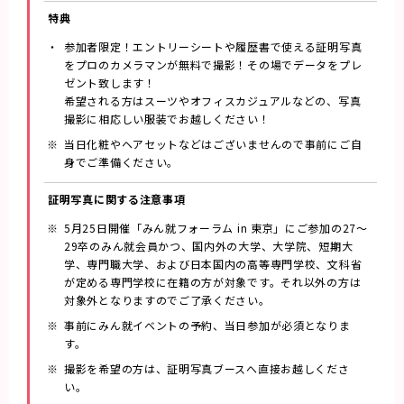
特典
参加者限定！エントリーシートや履歴書で使える証明写真
をプロのカメラマンが無料で撮影！その場でデータをプレ
ゼント致します！
希望される方はスーツやオフィスカジュアルなどの、写真
撮影に相応しい服装でお越しください！
当日化粧やヘアセットなどはございませんので事前にご自
身でご準備ください。
証明写真に関する注意事項
5月25日開催「みん就フォーラム in 東京」にご参加の27～
29卒のみん就会員かつ、国内外の大学、大学院、短期大
学、専門職大学、および日本国内の高等専門学校、文科省
が定める専門学校に在籍の方が対象です。それ以外の方は
対象外となりますのでご了承ください。
事前にみん就イベントの予約、当日参加が必須となりま
す。
撮影を希望の方は、証明写真ブースへ直接お越しくださ
い。