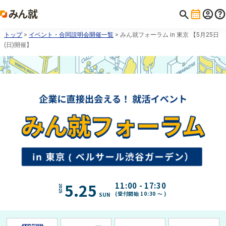
トップ
>
イベント・合同説明会開催一覧
> みん就フォーラム in 東京 【5月25日
(日)開催】
5
.
25
11:00
-
17:30
2025
(
受付開始
10:30 ～ )
SUN