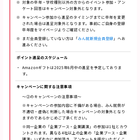
対象の卒年・学校種別以外の方からのイベント参加・アン
ケート回答はキャンペーン対象外となります。
キャンペーン参加から進呈のタイミングまでに卒年を変更
された場合は進呈対象外となります。事前にご自身の登録
卒年度をマイページよりご確認ください。
まだ会員登録していない方は「
みん就新規会員登録
」へお
進みください。
ポイント進呈の
スケジュール
Amazonギフトは2025年6月中の進呈を予定しておりま
す。
キャンペーンに関する
注意事項
～②のキャンペーンの注意事項～
※キャンペーンの参加内容に不備がある場合、みん就側が
不適切・虚偽と判断した場合キャンペーンの対象外となり
ますのであらかじめご了承ください。
※同一企業の「企業ブース・企業講演」の参加は1社とカウ
ントされます。異なる4社以上の企業の「企業ブース・企業
講演」いずれかに参加頂き、アンケートを提出いただくこ