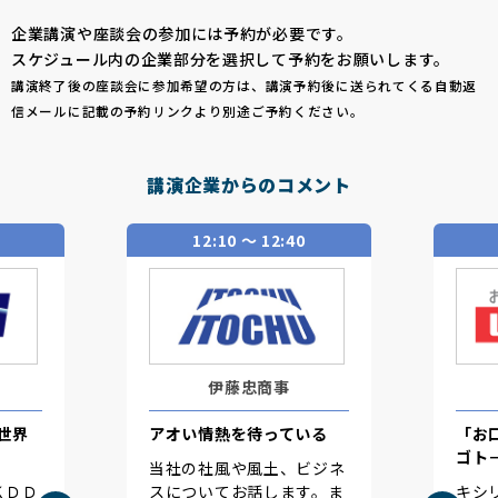
企業講演や座談会の参加には予約が必要です。
スケジュール内の企業部分を選択して予約をお願いします。
講演終了後の座談会に参加希望の方は、講演予約後に送られてくる自動返
信メールに記載の予約リンクより別途ご予約ください。
講演企業からのコメント
 〜 12:40
13:00 〜 13:30
忠商事
ロッテ
を待っている
「お口の恋人」ロッテのシ
ゴト－業界研究編－
や風土、ビジネ
お話します。ま
キシリトールガム、ガーナ