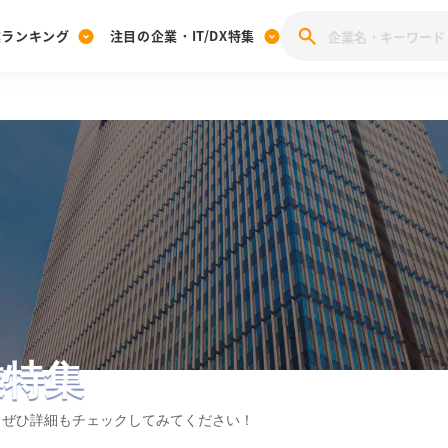
業ランキング
注目の企業・IT/DX特集
注目の企業特集
みんなのIT業界新卒就職人気企業ランキング
みんな
[27卒] 本選考体験記投稿キャンペーン
28卒 注目企業特集
27卒 注目企業特集
みんなのDX企業就職ブランド調査
注目のIT・DX企業特集
28卒 IT・DX企業特集
27卒 IT・DX企業特集
28卒
みんなのIT業界新卒就職人気企業ランキング
みんな
企業研究
業特集
らぜひ詳細もチェックしてみてください！