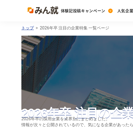
体験記投稿キャンペーン
人気企
トップ
> 2026年卒 注目の企業特集 一覧ページ
Post
Ranking
PickUp
投稿する
ランキングを見る
注目の企業特集
Vote
投票する
動画で知ろう！業界・
2026年卒 注目の企
2026年卒の採用企業を業界別にまとめました。
情報が次々と公開されているので、気になる企業があった