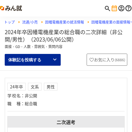
トップ
流通/小売
因幡電機産業の就活情報
因幡電機産業の面接情報
2024年卒因幡電機産業の総合職の二次詳細（非公
開/男性）（2023/06/06公開）
面接・GD・人数・雰囲気・質問内容
お気に入り
(
6886
)
体験記を投稿する
24年卒
文系
男性
学校名
：
非公開
職種
：
総合職
二次選考