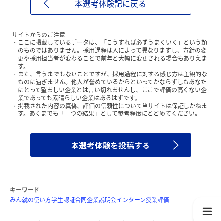
本選考体験記に戻る
サイトからのご注意
ここに掲載しているデータは、「こうすれば必ずうまくいく」という類
のものではありません。採用過程は人によって異なりますし、方針の変
更や採用担当者が変わることで前年と大幅に変更される場合もありえま
す。
また、言うまでもないことですが、採用過程に対する感じ方は主観的な
ものに過ぎません。他人が誉めているからといってかならずしもあなた
にとって望ましい企業とは言い切れませんし、ここで評価の高くない企
業であっても素晴らしい企業はあるはずです。
掲載された内容の真偽、評価の信頼性について当サイトは保証しかねま
す。あくまでも「一つの結果」として参考程度にとどめてください。
本選考体験を投稿する
キーワード
みん就の使い方
学生認証
合同企業説明会
インターン
授業評価