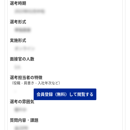
選考時期
2023年02月中旬
選考形式
単独面接
実施形式
オンライン
面接官の人数
1人
選考担当者の特徴
（役職・肩書き・入社年次など）
-
選考の雰囲気
穏やか
質問内容・課題
自己PR