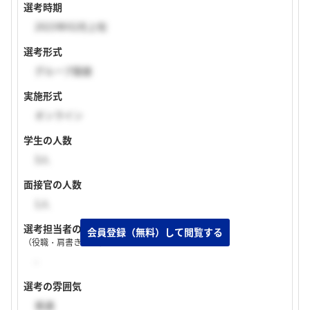
選考時期
2023年02月上旬
選考形式
グループ面接
実施形式
オンライン
学生の人数
3人
面接官の人数
1人
選考担当者の特徴
（役職・肩書き・入社年次など）
-
選考の雰囲気
普通