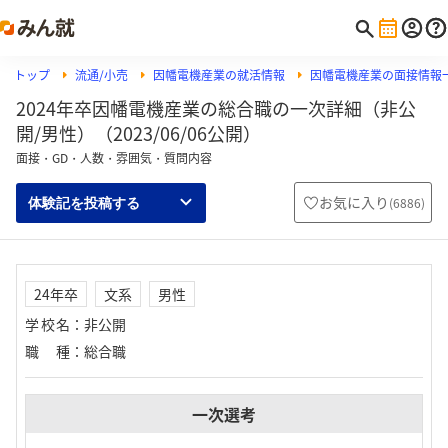
トップ
流通/小売
因幡電機産業の就活情報
因幡電機産業の面接情報
2024年卒因幡電機産業の総合職の一次詳細（非公
開/男性）（2023/06/06公開）
面接・GD・人数・雰囲気・質問内容
お気に入り
(
6886
)
体験記を投稿する
24年卒
文系
男性
学校名
：
非公開
職種
：
総合職
一次選考