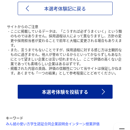
本選考体験記に戻る
サイトからのご注意
ここに掲載しているデータは、「こうすれば必ずうまくいく」という類
のものではありません。採用過程は人によって異なりますし、方針の変
更や採用担当者が変わることで前年と大幅に変更される場合もありえま
す。
また、言うまでもないことですが、採用過程に対する感じ方は主観的な
ものに過ぎません。他人が誉めているからといってかならずしもあなた
にとって望ましい企業とは言い切れませんし、ここで評価の高くない企
業であっても素晴らしい企業はあるはずです。
掲載された内容の真偽、評価の信頼性について当サイトは保証しかねま
す。あくまでも「一つの結果」として参考程度にとどめてください。
本選考体験を投稿する
キーワード
みん就の使い方
学生認証
合同企業説明会
インターン
授業評価