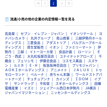
1
流通/小売の他の企業の内定情報一覧を見る
高島屋
セブン‐イレブン・ジャパン
イオンリテール
ヨ
ドバシカメラ
丸井グループ
青山商事
三越伊勢丹ホール
ディングス
三菱食品
アダストリア
パルグループホール
ディングス
資生堂販売
イオン
ファミリーマート
伊
勢丹
三越
イトーヨーカ堂
良品計画
ローソン
そ
ごう・西武
大丸松坂屋百貨店
ユナイテッドアローズ
千
趣会
フェリシモ
伊藤忠食品
コスモス薬品
スズケ
ン
ルミネ
E・H
阪急阪神百貨店
プリモジャパン
ＡＯＫＩホールディングス
アニメイト
ＪＡＬＵＸ
トゥ
モローランド
ベルーナ
赤ちゃん本舗
ワールドストアパ
ートナーズ
チュチュアンナ
カインズ
ＩＤＯＭ
イプ
サ
サンドラッグ
平和堂
スギホールディングス
因幡
電機産業
イズミ
ジェイアール西日本伊勢丹
JA横浜
ジャパンイマジネーション
ニッセンホールディングス