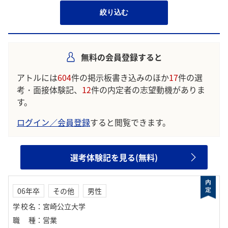
絞り込む
無料の会員登録すると
アトルには
604
件の掲示板書き込みのほか
17
件の選
考・面接体験記、
12
件の内定者の志望動機がありま
す。
ログイン／会員登録
すると閲覧できます。
選考体験記を見る(無料)
06年卒
その他
男性
学校名
：
宮崎公立大学
職種
：
営業