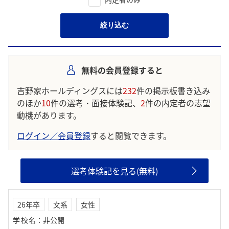
絞り込む
無料の会員登録すると
吉野家ホールディングスには
232
件の掲示板書き込み
のほか
10
件の選考・面接体験記、
2
件の内定者の志望
動機があります。
ログイン／会員登録
すると閲覧できます。
選考体験記を見る(無料)
26年卒
文系
女性
学校名
：
非公開