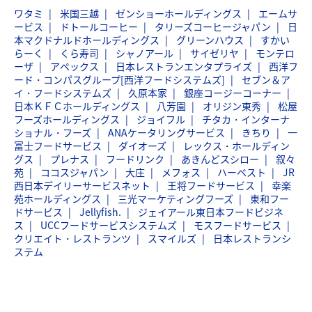
ワタミ
米国三越
ゼンショーホールディングス
エームサ
ービス
ドトールコーヒー
タリーズコーヒージャパン
日
本マクドナルドホールディングス
グリーンハウス
すかい
らーく
くら寿司
シャノアール
サイゼリヤ
モンテロ
ーザ
アペックス
日本レストランエンタプライズ
西洋フ
ード・コンパスグループ[西洋フードシステムズ]
セブン＆ア
イ・フードシステムズ
久原本家
銀座コージーコーナー
日本ＫＦＣホールディングス
八芳園
オリジン東秀
松屋
フーズホールディングス
ジョイフル
チタカ・インターナ
ショナル・フーズ
ANAケータリングサービス
きちり
一
冨士フードサービス
ダイオーズ
レックス・ホールディン
グス
プレナス
フードリンク
あきんどスシロー
叙々
苑
ココスジャパン
大庄
メフォス
ハーベスト
JR
西日本デイリーサービスネット
王将フードサービス
幸楽
苑ホールディングス
三光マーケティングフーズ
東和フー
ドサービス
Jellyfish.
ジェイアール東日本フードビジネ
ス
UCCフードサービスシステムズ
モスフードサービス
クリエイト・レストランツ
スマイルズ
日本レストランシ
ステム