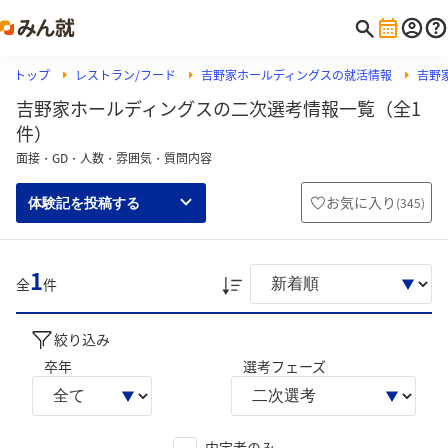
トップ
レストラン/フード
吉野家ホールディングスの就活情報
吉野
吉野家ホールディングスの二次選考情報一覧（全1
件）
面接・GD・人数・雰囲気・質問内容
お気に入り
(
345
)
体験記を投稿する
1
全
件
絞り込み
卒年
選考フェーズ
内定者のみ