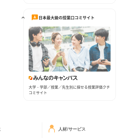
日本最大級の授業口コミサイト
大学・学部／授業／先生別に探せる授業評価クチ
コミサイト
ミ
人材/サービス