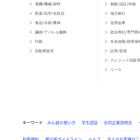
電機/機械/材料
都銀/信託/外銀
医薬/化学/化粧品
地方銀行
食品/水産/農林
信用金庫
繊維/アパレル服飾
総合商社/専門商
印刷
生命保険/損害保
自動車販売
証券/投資
クレジット信販
リース
キーワード
みん就の使い方
学生認証
合同企業説明会
利用規約
掲示板ガイドライン
ヘルプ
法人のお客様はこ