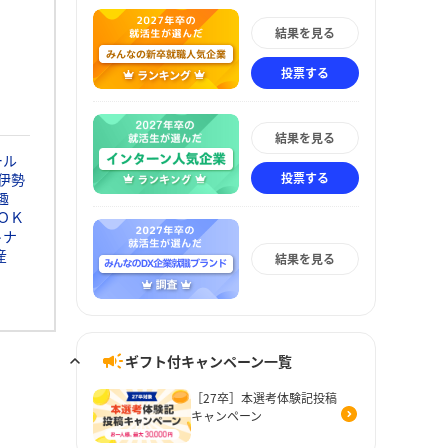
結果を見る
投票する
結果を見る
ール
投票する
伊勢
趣
ＯＫ
トナ
産
結果を見る
ギフト付キャンペーン一覧
［27卒］本選考体験記投稿
キャンペーン