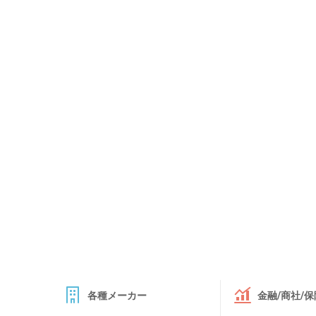
各種メーカー
金融/商社/保