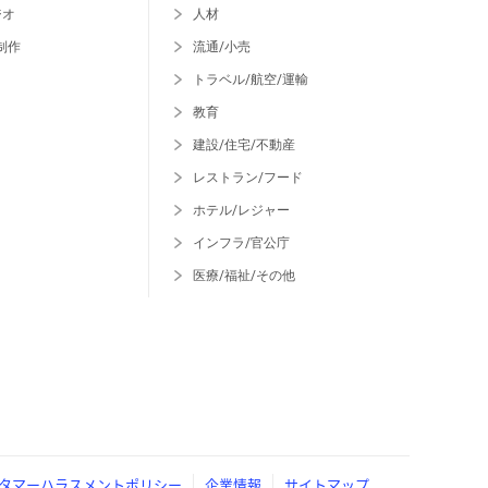
ジオ
人材
制作
流通/小売
トラベル/航空/運輸
教育
建設/住宅/不動産
レストラン/フード
ホテル/レジャー
インフラ/官公庁
医療/福祉/その他
タマーハラスメントポリシー
企業情報
サイトマップ