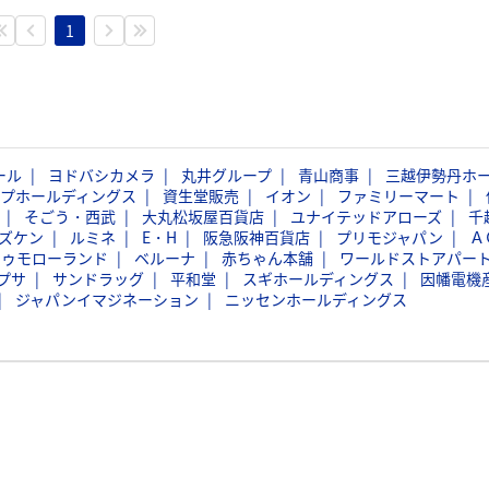
1
ール
ヨドバシカメラ
丸井グループ
青山商事
三越伊勢丹ホ
ープホールディングス
資生堂販売
イオン
ファミリーマート
そごう・西武
大丸松坂屋百貨店
ユナイテッドアローズ
千
ズケン
ルミネ
E・H
阪急阪神百貨店
プリモジャパン
Ａ
トゥモローランド
ベルーナ
赤ちゃん本舗
ワールドストアパー
プサ
サンドラッグ
平和堂
スギホールディングス
因幡電機
ジャパンイマジネーション
ニッセンホールディングス