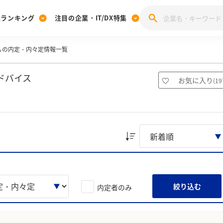
業ランキング
注目の企業・IT/DX特集
Ａの内定・内々定情報一覧
注目の企業特集
みんなのIT業界新卒就職人気企業ランキング
みんな
[27卒] 本選考体験記投稿キャンペーン
28卒 注目企業特集
27卒 注目企業特集
みんなのDX企業就職ブランド調査
ドバイス
お気に入り
(
19
注目のIT・DX企業特集
28卒 IT・DX企業特集
27卒 IT・DX企業特集
28卒
みんなのIT業界新卒就職人気企業ランキング
みんな
企業研究
絞り込む
内定者のみ