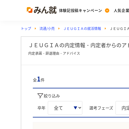
体験記投稿キャンペーン
人気企
トップ
流通/小売
ＪＥＵＧＩＡの就活情報
ＪＥＵＧＩ
Post
Ranking
PickUp
投稿する
ランキングを見る
注目の企業特集
ＪＥＵＧＩＡの内定情報・内定者からのア
内定承諾・辞退理由・アドバイス
Vote
投票する
1
全
件
動画で知ろう！業界・
絞り込み
卒年
選考フェーズ