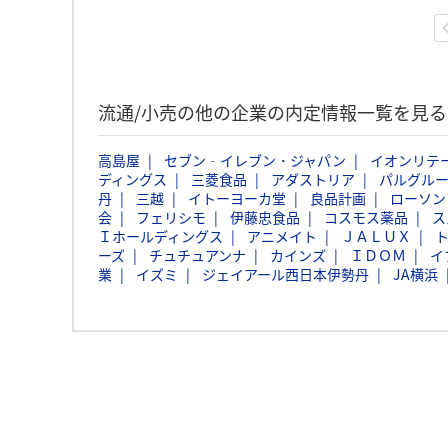
流通/小売の他の企業の内定情報一覧を見る
高島屋
セブン‐イレブン・ジャパン
イオンリテ
ディングス
三菱食品
アダストリア
パルグル
丹
三越
イトーヨーカ堂
良品計画
ローソン
会
フェリシモ
伊藤忠食品
コスモス薬品
ス
Ｉホールディングス
アニメイト
ＪＡＬＵＸ
ーズ
チュチュアンナ
カインズ
ＩＤＯＭ
イ
業
イズミ
ジェイアール西日本伊勢丹
JA横浜