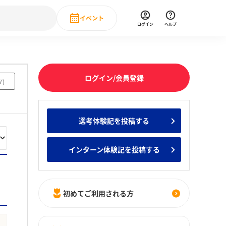
イベント
ログイン
ヘルプ
Event
の新卒就職人気企業ランキング
みんなのインターン人気企業ランキン
直近のイベント一覧
ログイン/会員登録
7
)
もっと見る
 IT・DX現場社員インタビュー
選考体験記を投稿する
の新卒就職人気企業ランキング
みんなのインターン人気企業ランキン
インターン体験記を投稿する
初めてご利用される方