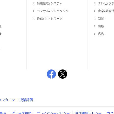
情報処理/システム
テレビ/ラ
コンサル/シンクタンク
音楽/芸能/
通信/ネットワーク
新聞
社
出版
険
広告
等
インターン
授業評価
ちら
グループ規約
プライバシーポリシー
外部送信ポリシー
カス