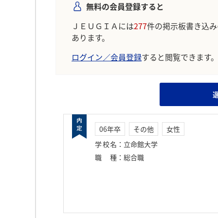
無料の会員登録すると
ＪＥＵＧＩＡには
277
件の掲示板書き込み
あります。
ログイン／会員登録
すると閲覧できます
06年卒
その他
女性
学校名
：
立命館大学
職種
：
総合職