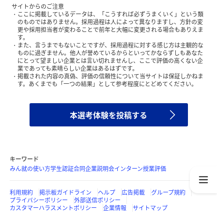
サイトからのご注意
ここに掲載しているデータは、「こうすれば必ずうまくいく」という類
のものではありません。採用過程は人によって異なりますし、方針の変
更や採用担当者が変わることで前年と大幅に変更される場合もありえま
す。
また、言うまでもないことですが、採用過程に対する感じ方は主観的な
ものに過ぎません。他人が誉めているからといってかならずしもあなた
にとって望ましい企業とは言い切れませんし、ここで評価の高くない企
業であっても素晴らしい企業はあるはずです。
掲載された内容の真偽、評価の信頼性について当サイトは保証しかねま
す。あくまでも「一つの結果」として参考程度にとどめてください。
本選考体験を投稿する
キーワード
みん就の使い方
学生認証
合同企業説明会
インターン
授業評価
利用規約
掲示板ガイドライン
ヘルプ
広告掲載
グループ規約
プライバシーポリシー
外部送信ポリシー
カスタマーハラスメントポリシー
企業情報
サイトマップ