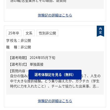
活の軸/志望業界とその理由、逆質問
体験記の詳細はこちら
25年卒
文系
性別非公開
学校名
：
非公開
職種
：
非公開
【質問内容・課題】
選考体験記を見る（無料）
自分の強み/弱み、周りからどんな人といわれる？、人生の
中で大きな挫折経験。どう乗り越えたか、ガクチカ（学生
時代に力を入れたこと）、チームで協力した出来事、志...
体験記の詳細はこちら