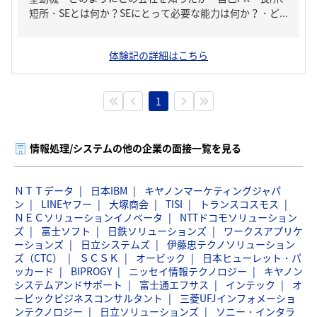
短所・SEとは何か？SEにとって必要な能力は何か？・ど...
体験記の詳細はこちら
1
情報処理/システムの他の企業の面接一覧を見る
ＮＴＴデータ
日本IBM
キヤノンマーケティングジャパ
ン
LINEヤフー
大塚商会
TISI
トランスコスモス
ＮＥＣソリューションイノベータ
NTTドコモソリューション
ズ
富士ソフト
日鉄ソリューションズ
ワークスアプリケ
ーションズ
日立システムズ
伊藤忠テクノソリューション
ズ（CTC）
ＳＣＳＫ
オービック
日本ヒューレット・パ
ッカード
BIPROGY
ニッセイ情報テクノロジー
キヤノン
システムアンドサポート
富士通エフサス
インテック
オ
ービックビジネスコンサルタント
三菱UFJインフォメーショ
ンテクノロジー
日立ソリューションズ
ソニー・インタラ