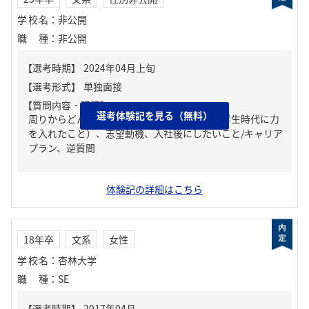
学校名
：
非公開
職種
：
非公開
【質問内容・課題】
選考体験記を見る（無料）
周りからどんな人といわれる？、ガクチカ（学生時代に力
を入れたこと）、志望動機、入社後にしたいこと/キャリア
プラン、逆質問
体験記の詳細はこちら
18年卒
文系
女性
学校名
：
杏林大学
職種
：
SE