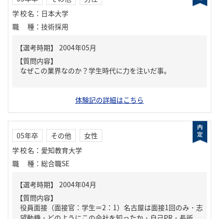
学校名
：
日本大学
職種
：
技術採用
【質問内容】
なぜこの業界なのか？学生時代に力を注いだ事。
体験記の詳細はこちら
05年卒
その他
女性
学校名
：
愛知教育大学
職種
：
総合職SE
【質問内容】
役員面接（面接官：学生＝2：1）名古屋は面接1回のみ・志
望動機・どのようにこの会社を知ったか・自己PR・長所、