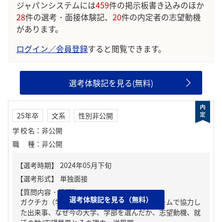
ジャパンシステムには
459
件の掲示板書き込みのほか
28
件の選考・面接体験記、
20
件の内定者の志望動機
があります。
ログイン／会員登録
すると閲覧できます。
選考体験記を見る(無料)
25年卒
文系
性別非公開
学校名
：
非公開
職種
：
非公開
【質問内容・課題】
選考体験記を見る（無料）
ガクチカ（学生時代に力を入れたこと）、チームで協力し
た出来事、なぜ今の大学、学部を選んだか、志望動機、就