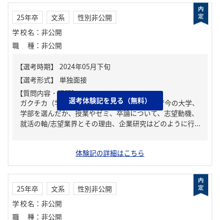
25年卒
文系
性別非公開
学校名
：
非公開
職種
：
非公開
【質問内容・課題】
選考体験記を見る（無料）
ガクチカ（学生時代に力を入れたこと）、なぜ今の大学、
学部を選んだか、授業やゼミ、卒論について、志望動機、
就活の軸/志望業界とその理由、企業研究はどのように行...
体験記の詳細はこちら
25年卒
文系
性別非公開
学校名
：
非公開
職種
：
非公開