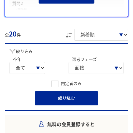
質問2
志望動機
質問3
入社後にしたいこと／キャリアプラン
20
全
件
また、注意した点として、「企業のビジョンや価値観との一
致を具体的に示す」や「経験の過程や成果を掘り下げて具体
的に話す」があげられています。
絞り込み
卒年
選考フェーズ
学生の声を就職活動の参考にしましょう。
※AIを使用し、過去3年間のユーザー投稿を要約しています。実際
のユーザの投稿は下記の一覧からご確認ください。
内定者のみ
絞り込む
無料の会員登録すると