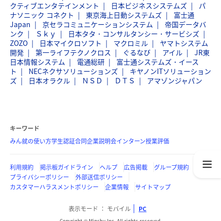
クティブエンタテインメント
日本ビジネスシステムズ
パ
ナソニック コネクト
東京海上日動システムズ
富士通
Japan
京セラコミュニケーションシステム
帝国データバ
ンク
Ｓｋｙ
日本タタ・コンサルタンシー・サービシズ
ZOZO
日本マイクロソフト
マクロミル
ヤマトシステム
開発
第一ライフテクノクロス
ぐるなび
アイル
JR東
日本情報システム
電通総研
富士通システムズ・イース
ト
NECネクサソリューションズ
キヤノンITソリューション
ズ
日本オラクル
ＮＳＤ
ＤＴＳ
アマゾンジャパン
キーワード
みん就の使い方
学生認証
合同企業説明会
インターン
授業評価
利用規約
掲示板ガイドライン
ヘルプ
広告掲載
グループ規約
プライバシーポリシー
外部送信ポリシー
カスタマーハラスメントポリシー
企業情報
サイトマップ
表示モード
モバイル
PC
Copyright © Minshu Inc. All rights reserved.