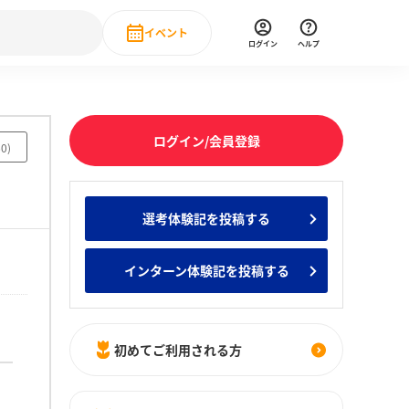
イベント
ログイン
ヘルプ
Event
の新卒就職人気企業ランキング
みんなのインターン人気企業ランキン
直近のイベント一覧
ログイン/会員登録
60
)
もっと見る
 IT・DX現場社員インタビュー
選考体験記を投稿する
の新卒就職人気企業ランキング
みんなのインターン人気企業ランキン
インターン体験記を投稿する
初めてご利用される方