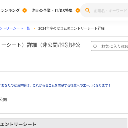
業ランキング
注目の企業・IT/DX特集
ントリーシート一覧
2024年卒のセコムのエントリーシート詳細
注目の企業特集
みんなのIT業界新卒就職人気企業ランキング
みんな
[27卒] 本選考体験記投稿キャンペーン
28卒 注目企業特集
27卒 注目企業特集
みんなのDX企業就職ブランド調査
トリーシート）詳細（非公開/性別非公
お気に入り
(
93
注目のIT・DX企業特集
28卒 IT・DX企業特集
27卒 IT・DX企業特集
28卒
みんなのIT業界新卒就職人気企業ランキング
みんな
企業研究
？あなたの就活体験は、これからセコムを志望する後輩へのエールになります！
公開
エントリーシート