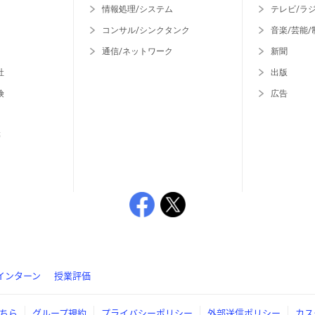
情報処理/システム
テレビ/ラ
コンサル/シンクタンク
音楽/芸能/
通信/ネットワーク
新聞
社
出版
険
広告
等
インターン
授業評価
ちら
グループ規約
プライバシーポリシー
外部送信ポリシー
カス