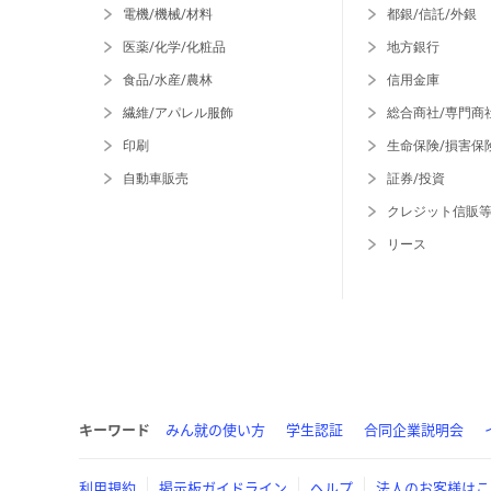
電機/機械/材料
都銀/信託/外銀
医薬/化学/化粧品
地方銀行
食品/水産/農林
信用金庫
繊維/アパレル服飾
総合商社/専門商
印刷
生命保険/損害保
自動車販売
証券/投資
クレジット信販
リース
キーワード
みん就の使い方
学生認証
合同企業説明会
利用規約
掲示板ガイドライン
ヘルプ
法人のお客様はこ