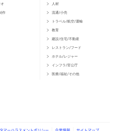
ジオ
人材
制作
流通/小売
トラベル/航空/運輸
教育
建設/住宅/不動産
レストラン/フード
ホテル/レジャー
インフラ/官公庁
医療/福祉/その他
タマーハラスメントポリシー
企業情報
サイトマップ