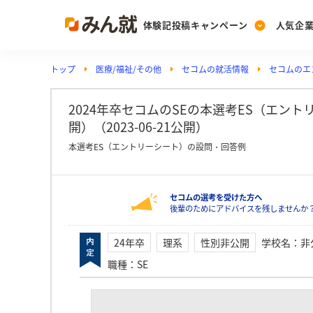
体験記投稿キャンペーン
人気企
トップ
医療/福祉/その他
セコムの就活情報
セコムのエ
Post
Ranking
PickUp
投稿する
ランキングを見る
注目の企業特集
2024年卒セコムのSEの本選考ES（エン
開）（2023-06-21公開）
本選考ES（エントリーシート）の設問・回答例
Vote
投票する
セコムの選考を受けた方へ
動画で知ろう！業界・
後輩のためにアドバイスを残しませんか
24年卒
理系
性別非公開
学校名
：
非
職種
：
SE