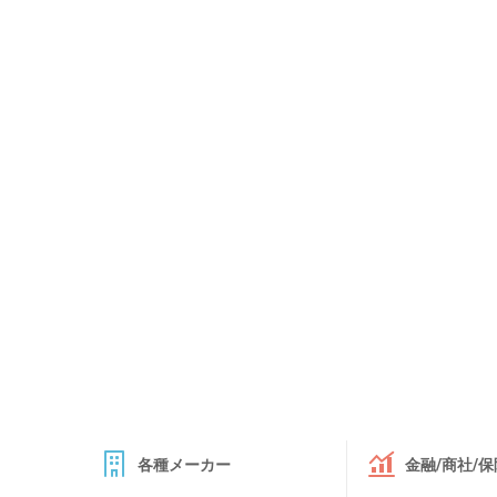
各種メーカー
金融/商社/保