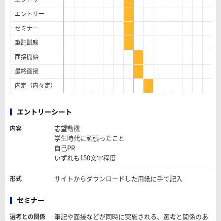
エントリー
セミナー
筆記試験
面接開始
最終面接
内定（内々定）
エントリーシート
志望動機
内容
学生時代に頑張ったこと
自己PR
いずれも150文字程度
サイトからダウンロードした用紙に手で記入
形式
セミナー
筆記や面接などが同時に実施される、選考と関係のあ
選考との関係