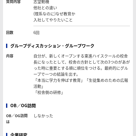
志望動機
質問内容
他社との違い
(理系なのに)なぜ教育か
入社してやりたいこと
6回
回数
グループディスカッション・グループワーク
自分が、新しくオープンする東進ハイスクールの校舎
内容
長になったとして、校舎の方針として次の3つのがあが
った時に重要とする順に順位をつける。最終的にグル
ープで一つの結論を出す。
「本当に学力を伸ばす教育」「生徒集めのための広報
活動」
「校舎側の研修」
OB／OG訪問
しなかった
OB／OG訪問
は
企業研究