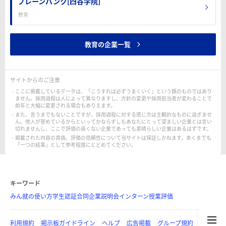
ブレーンバンク[四谷学院]
教育
教育の企業一覧
サイトからのご注意
ここに掲載しているデータは、「こうすれば必ずうまくいく」という類のものではあり
ません。採用過程は人によって異なりますし、方針の変更や採用担当者が変わることで
前年と大幅に変更される場合もありえます。
また、言うまでもないことですが、採用過程に対する感じ方は主観的なものに過ぎませ
ん。他人が誉めているからといってかならずしもあなたにとって望ましい企業とは言い
切れませんし、ここで評価の高くない企業であっても素晴らしい企業はあるはずです。
掲載された内容の真偽、評価の信頼性について当サイトは保証しかねます。あくまでも
「一つの結果」として参考程度にとどめてください。
キーワード
みん就の使い方
学生認証
合同企業説明会
インターン
授業評価
利用規約
掲示板ガイドライン
ヘルプ
広告掲載
グループ規約