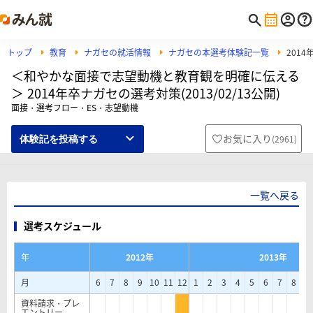
トップ
教育
ナガセの就活情報
ナガセの本選考体験記一覧
201
＜和やかな面接で志望動機と教育観を明確に伝える
＞ 2014年卒ナガセの選考対策(2013/02/13公開)
面接・選考フロー・ES・志望動機
お気に入り
(
2961
)
体験記を投稿する
一覧へ戻る
選考スケジュール
年
2012年
2013年
月
6
7
8
9
10
11
12
1
2
3
4
5
6
7
8
9
資料請求・プレ
エントリー