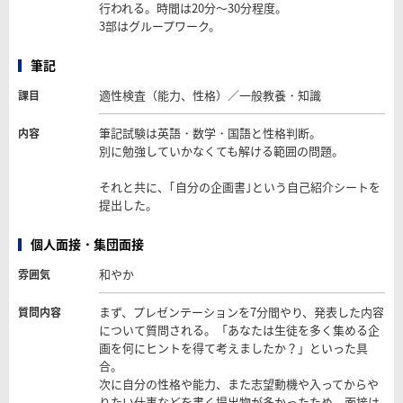
行われる。時間は20分～30分程度。
3部はグループワーク。
筆記
適性検査（能力、性格）／一般教養・知識
課目
筆記試験は英語・数学・国語と性格判断。
内容
別に勉強していかなくても解ける範囲の問題。
それと共に、｢自分の企画書｣という自己紹介シートを
提出した。
個人面接・集団面接
和やか
雰囲気
まず、プレゼンテーションを7分間やり、発表した内容
質問内容
について質問される。「あなたは生徒を多く集める企
画を何にヒントを得て考えましたか？」といった具
合。
次に自分の性格や能力、また志望動機や入ってからや
りたい仕事などを書く提出物が多かったため、面接は