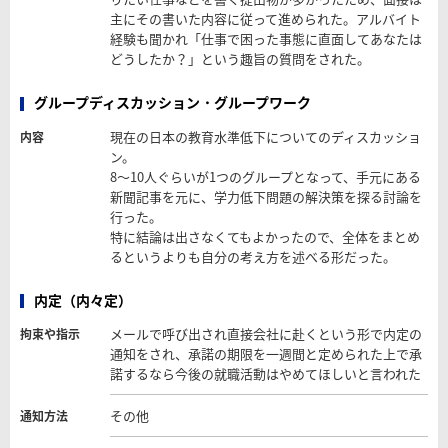
主にその書いた内容に従って進められた。アルバイト
経験も聞かれ「仕事で困った事態に直面してあなたは
どうしたか？」という趣旨の質問をされた。
グループディスカッション・グループワーク
現在の日本の教育水準低下についてのディスカッショ
内容
ン。
8～10人ぐらいが1つのグループとなって、手元にある
新聞記事を元に、学力低下問題の解決策を探る討論を
行った。
特に結論は出さなくてもよかったので、全体をまとめ
るというよりも自分の考え方を述べる形だった。
内定（内々定）
メールで呼び出され直接会社に赴くという形で内定の
拘束や指示
通知をされ、承諾の期限を一週間と定められた上で承
諾するなら今後の就職活動はやめてほしいと言われた
その他
通知方法