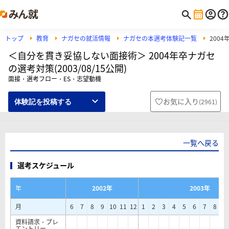
トップ
教育
ナガセの就活情報
ナガセの本選考体験記一覧
200
＜自分を貫き妥協しない面接術＞ 2004年卒ナガセ
の選考対策(2003/08/15公開)
面接・選考フロー・ES・志望動機
お気に入り
(
2961
)
体験記を投稿する
一覧へ戻る
選考スケジュール
年
2002年
2003年
月
6
7
8
9
10
11
12
1
2
3
4
5
6
7
8
9
資料請求・プレ
エントリー