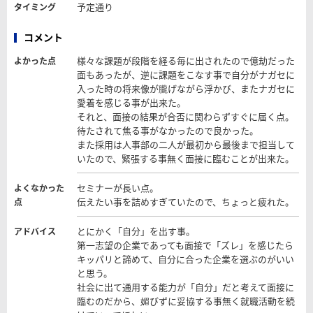
予定通り
タイミング
コメント
様々な課題が段階を経る毎に出されたので億劫だった
よかった点
面もあったが、逆に課題をこなす事で自分がナガセに
入った時の将来像が朧げながら浮かび、またナガセに
愛着を感じる事が出来た。
それと、面接の結果が合否に関わらずすぐに届く点。
待たされて焦る事がなかったので良かった。
また採用は人事部の二人が最初から最後まで担当して
いたので、緊張する事無く面接に臨むことが出来た。
セミナーが長い点。
よくなかった
伝えたい事を詰めすぎていたので、ちょっと疲れた。
点
とにかく「自分」を出す事。
アドバイス
第一志望の企業であっても面接で「ズレ」を感じたら
キッパリと諦めて、自分に合った企業を選ぶのがいい
と思う。
社会に出て通用する能力が「自分」だと考えて面接に
臨むのだから、媚びずに妥協する事無く就職活動を続