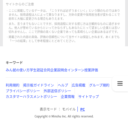
サイトからのご注意
ここに掲載しているデータは、「こうすれば必ずうまくいく」という類のものではあり
ません。採用過程は人によって異なりますし、方針の変更や採用担当者が変わることで
前年と大幅に変更される場合もありえます。
また、言うまでもないことですが、採用過程に対する感じ方は主観的なものに過ぎませ
ん。他人が誉めているからといってかならずしもあなたにとって望ましい企業とは言い
切れませんし、ここで評価の高くない企業であっても素晴らしい企業はあるはずです。
掲載された内容の真偽、評価の信頼性について当サイトは保証しかねます。あくまでも
「一つの結果」として参考程度にとどめてください。
キーワード
みん就の使い方
学生認証
合同企業説明会
インターン
授業評価
利用規約
掲示板ガイドライン
ヘルプ
広告掲載
グループ規約
プライバシーポリシー
外部送信ポリシー
カスタマーハラスメントポリシー
企業情報
サイトマップ
表示モード
モバイル
PC
Copyright © Minshu Inc. All rights reserved.