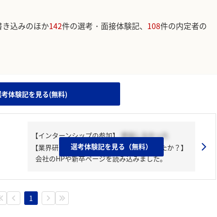
書き込みのほか
142
件の選考・面接体験記、
108
件の内定者の
。
選考体験記を見る(無料)
【インターンシップの参加】
参加しなかった
選考体験記を見る（無料）
【業界研究・企業研究はどんな風にしましたか？】
会社のHPや新卒ページを読み込みました。
1