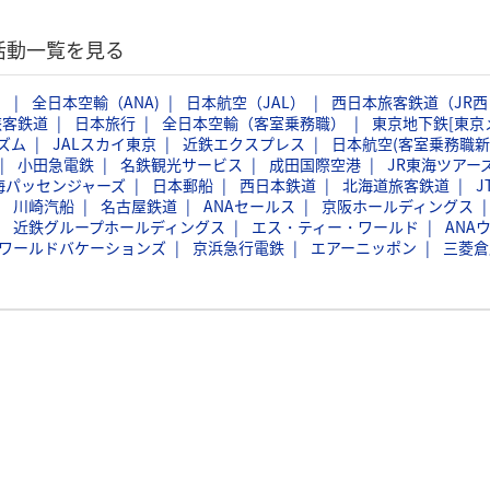
活動一覧を見る
）
全日本空輸（ANA)
日本航空（JAL）
西日本旅客鉄道（JR西
旅客鉄道
日本旅行
全日本空輸（客室乗務職）
東京地下鉄[東京
ズム
JALスカイ東京
近鉄エクスプレス
日本航空(客室乗務職新
小田急電鉄
名鉄観光サービス
成田国際空港
JR東海ツアー
海パッセンジャーズ
日本郵船
西日本鉄道
北海道旅客鉄道
J
川崎汽船
名古屋鉄道
ANAセールス
京阪ホールディングス
近鉄グループホールディングス
エス・ティー・ワールド
ANA
Bワールドバケーションズ
京浜急行電鉄
エアーニッポン
三菱倉