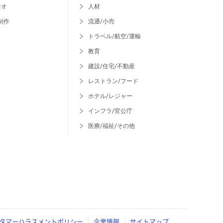
ジオ
人材
制作
流通/小売
トラベル/航空/運輸
教育
建設/住宅/不動産
レストラン/フード
ホテル/レジャー
インフラ/官公庁
医療/福祉/その他
タマーハラスメントポリシー
企業情報
サイトマップ