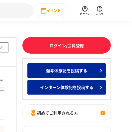
イベント
ログイン
ヘルプ
Event
の新卒就職人気企業ランキング
みんなのインターン人気企業ランキン
直近のイベント一覧
ログイン/会員登録
58
)
もっと見る
 IT・DX現場社員インタビュー
選考体験記を投稿する
の新卒就職人気企業ランキング
みんなのインターン人気企業ランキン
インターン体験記を投稿する
初めてご利用される方