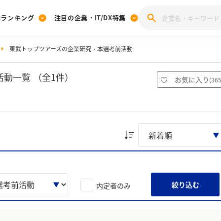
業ランキング
注目の企業・IT/DX特集
東武トップツアーズの企業研究・本選考前活動
注目の企業特集
みんなのIT業界新卒就職人気企業ランキング
みんな
[27卒] 本選考体験記投稿キャンペーン
28卒 注目企業特集
27卒 注目企業特集
みんなのDX企業就職ブランド調査
動一覧 （全1件）
お気に入り
(
36
注目のIT・DX企業特集
28卒 IT・DX企業特集
27卒 IT・DX企業特集
28卒
みんなのIT業界新卒就職人気企業ランキング
みんな
企業研究
絞り込む
内定者のみ