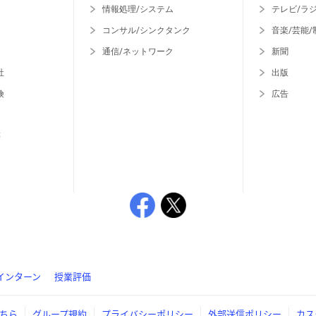
情報処理/システム
テレビ/ラ
コンサル/シンクタンク
音楽/芸能/
通信/ネットワーク
新聞
社
出版
険
広告
等
インターン
授業評価
ちら
グループ規約
プライバシーポリシー
外部送信ポリシー
カス