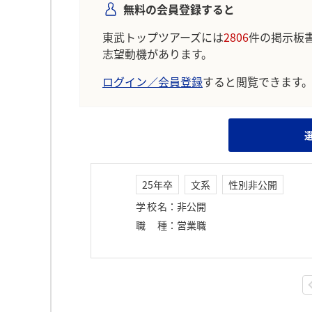
無料の会員登録すると
東武トップツアーズには
2806
件の掲示板
志望動機があります。
ログイン／会員登録
すると閲覧できます
25年卒
文系
性別非公開
学校名
：
非公開
職種
：
営業職