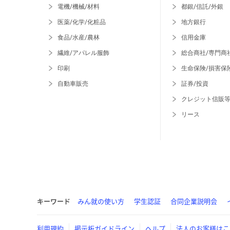
電機/機械/材料
都銀/信託/外銀
医薬/化学/化粧品
地方銀行
食品/水産/農林
信用金庫
繊維/アパレル服飾
総合商社/専門商
印刷
生命保険/損害保
自動車販売
証券/投資
クレジット信販
リース
キーワード
みん就の使い方
学生認証
合同企業説明会
利用規約
掲示板ガイドライン
ヘルプ
法人のお客様はこ