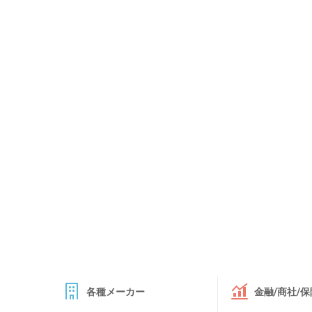
各種メーカー
金融/商社/保