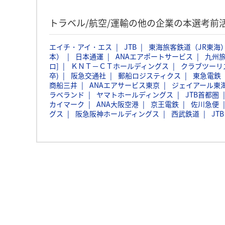
トラベル/航空/運輸の他の企業の本選考前
エイチ・アイ・エス
JTB
東海旅客鉄道（JR東海
本）
日本通運
ANAエアポートサービス
九州
ロ]
ＫＮＴ－ＣＴホールディングス
クラブツーリ
卒)
阪急交通社
郵船ロジスティクス
東急電鉄
商船三井
ANAエアサービス東京
ジェイアール東
ラベランド
ヤマトホールディングス
JTB首都圏
カイマーク
ANA大阪空港
京王電鉄
佐川急便
グス
阪急阪神ホールディングス
西武鉄道
JT