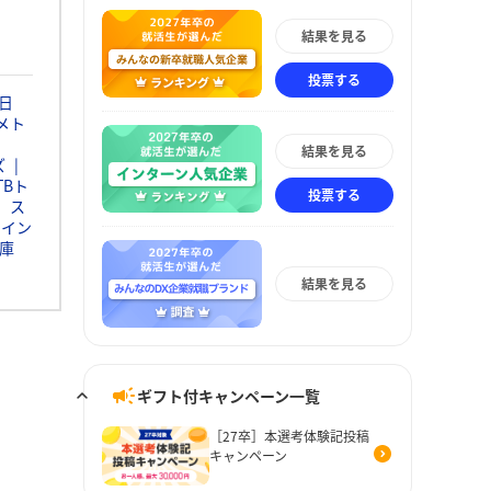
結果を見る
投票する
日
メト
結果を見る
ズ
TBト
投票する
ス
ウイン
庫
結果を見る
ギフト付キャンペーン一覧
［27卒］本選考体験記投稿
キャンペーン