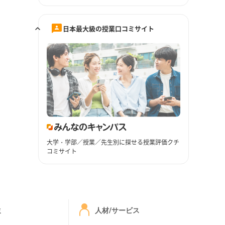
日本最大級の授業口コミサイト
大学・学部／授業／先生別に探せる授業評価クチ
コミサイト
ミ
人材/サービス