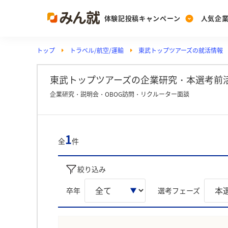
体験記投稿キャンペーン
人気企
トップ
トラベル/航空/運輸
東武トップツアーズの就活情報
Post
Ranking
PickUp
投稿する
ランキングを見る
注目の企業特集
東武トップツアーズの企業研究・本選考前活
企業研究・説明会・OBOG訪問・リクルーター面談
Vote
投票する
1
全
件
動画で知ろう！業界・
絞り込み
卒年
選考フェーズ