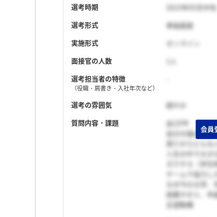
選考時期
2023年05月中旬
選考形式
単独面接
実施形式
オンライン
面接官の人数
1人
選考担当者の特徴
-
（役職・肩書き・入社年次など）
選考の雰囲気
穏やか
質問内容・課題
自己PR
自分の強み/弱み
周りからどんな
人生の中で大き
ガクチカ（学生
チームで協力し
なぜ今の大学、
授業やゼミ、卒
志望動機