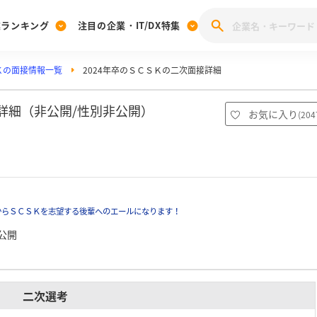
業ランキング
注目の企業・IT/DX特集
Ｋの面接情報一覧
2024年卒のＳＣＳＫの二次面接詳細
注目の企業特集
みんなのIT業界新卒就職人気企業ランキング
みんな
[27卒] 本選考体験記投稿キャンペーン
28卒 注目企業特集
27卒 注目企業特集
みんなのDX企業就職ブランド調査
次詳細（非公開/性別非公開）
お気に入り
(
204
注目のIT・DX企業特集
28卒 IT・DX企業特集
27卒 IT・DX企業特集
28卒
みんなのIT業界新卒就職人気企業ランキング
みんな
企業研究
からＳＣＳＫを志望する後輩へのエールになります！
公開
二次選考