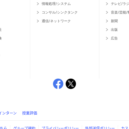
情報処理/システム
テレビ/ラ
コンサル/シンクタンク
音楽/芸能/
通信/ネットワーク
新聞
社
出版
険
広告
等
インターン
授業評価
ちら
グループ規約
プライバシーポリシー
外部送信ポリシー
カス