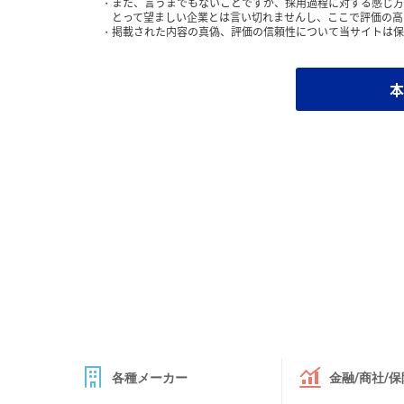
また、言うまでもないことですが、採用過程に対する感じ方
とって望ましい企業とは言い切れませんし、ここで評価の高
掲載された内容の真偽、評価の信頼性について当サイトは保
本
各種メーカー
金融/商社/保