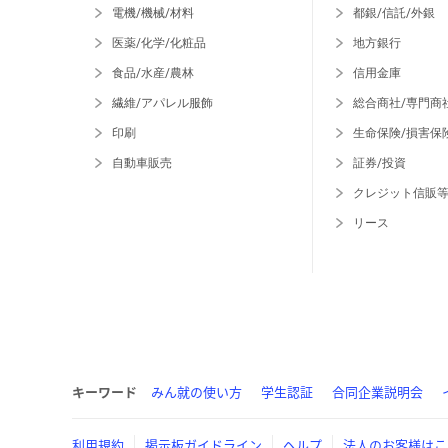
電機/機械/材料
都銀/信託/外銀
医薬/化学/化粧品
地方銀行
食品/水産/農林
信用金庫
繊維/アパレル服飾
総合商社/専門商
印刷
生命保険/損害保
自動車販売
証券/投資
クレジット信販
リース
キーワード
みん就の使い方
学生認証
合同企業説明会
利用規約
掲示板ガイドライン
ヘルプ
法人のお客様はこ