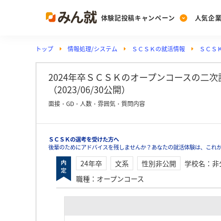
体験記投稿キャンペーン
人気企
トップ
情報処理/システム
ＳＣＳＫの就活情報
ＳＣＳ
Post
Ranking
PickUp
投稿する
ランキングを見る
注目の企業特集
2024年卒ＳＣＳＫのオープンコースの二
（2023/06/30公開）
面接・GD・人数・雰囲気・質問内容
Vote
投票する
ＳＣＳＫの選考を受けた方へ
動画で知ろう！業界・
後輩のためにアドバイスを残しませんか？あなたの就活体験は、これ
24年卒
文系
性別非公開
学校名
：
非
職種
：
オープンコース