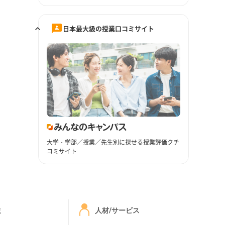
日本最大級の授業口コミサイト
大学・学部／授業／先生別に探せる授業評価クチ
コミサイト
ミ
人材/サービス