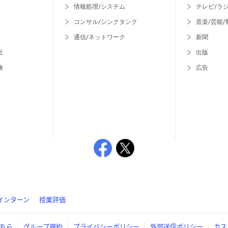
情報処理/システム
テレビ/ラ
コンサル/シンクタンク
音楽/芸能/
通信/ネットワーク
新聞
社
出版
険
広告
等
インターン
授業評価
ちら
グループ規約
プライバシーポリシー
外部送信ポリシー
カス