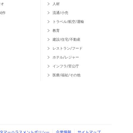
ジオ
人材
制作
流通/小売
トラベル/航空/運輸
教育
建設/住宅/不動産
レストラン/フード
ホテル/レジャー
インフラ/官公庁
医療/福祉/その他
タマーハラスメントポリシー
企業情報
サイトマップ