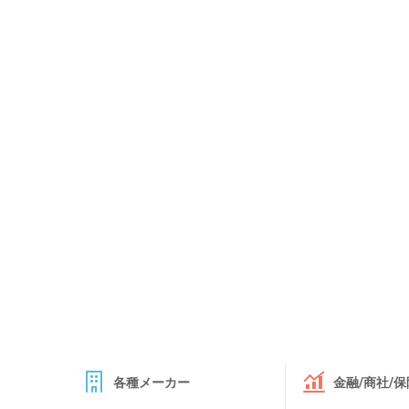
各種メーカー
金融/商社/保