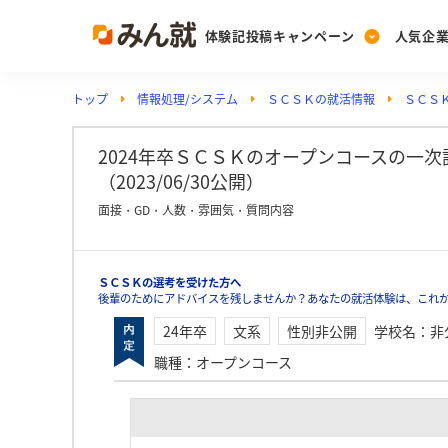
体験記投稿キャンペーン
人気企
トップ
情報処理/システム
ＳＣＳＫの就活情報
ＳＣＳ
Post
Ranking
PickUp
投稿する
ランキングを見る
注目の企業特集
2024年卒ＳＣＳＫのオープンコースの一
（2023/06/30公開）
面接・GD・人数・雰囲気・質問内容
Vote
投票する
ＳＣＳＫの選考を受けた方へ
動画で知ろう！業界・
後輩のためにアドバイスを残しませんか？あなたの就活体験は、これ
24年卒
文系
性別非公開
学校名
：
非
職種
：
オープンコース