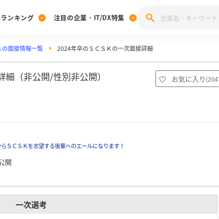
業ランキング
注目の企業・IT/DX特集
Ｋの面接情報一覧
2024年卒のＳＣＳＫの一次面接詳細
注目の企業特集
みんなのIT業界新卒就職人気企業ランキング
みんな
[27卒] 本選考体験記投稿キャンペーン
28卒 注目企業特集
27卒 注目企業特集
みんなのDX企業就職ブランド調査
次詳細（非公開/性別非公開）
お気に入り
(
204
注目のIT・DX企業特集
28卒 IT・DX企業特集
27卒 IT・DX企業特集
28卒
みんなのIT業界新卒就職人気企業ランキング
みんな
企業研究
からＳＣＳＫを志望する後輩へのエールになります！
公開
一次選考