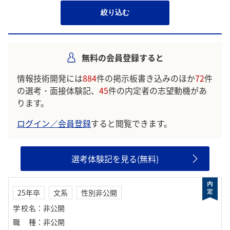
絞り込む
無料の会員登録すると
情報技術開発には
884
件の掲示板書き込みのほか
72
件
の選考・面接体験記、
45
件の内定者の志望動機があ
ります。
ログイン／会員登録
すると閲覧できます。
選考体験記を見る(無料)
25年卒
文系
性別非公開
学校名
：
非公開
職種
：
非公開