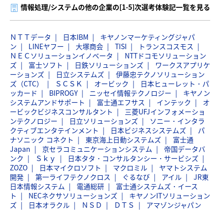
情報処理/システムの他の企業の[1-5]次選考体験記一覧を見る
ＮＴＴデータ
日本IBM
キヤノンマーケティングジャパ
ン
LINEヤフー
大塚商会
TISI
トランスコスモス
ＮＥＣソリューションイノベータ
NTTドコモソリューション
ズ
富士ソフト
日鉄ソリューションズ
ワークスアプリケ
ーションズ
日立システムズ
伊藤忠テクノソリューション
ズ（CTC）
ＳＣＳＫ
オービック
日本ヒューレット・パ
ッカード
BIPROGY
ニッセイ情報テクノロジー
キヤノン
システムアンドサポート
富士通エフサス
インテック
オ
ービックビジネスコンサルタント
三菱UFJインフォメーショ
ンテクノロジー
日立ソリューションズ
ソニー・インタラ
クティブエンタテインメント
日本ビジネスシステムズ
パ
ナソニック コネクト
東京海上日動システムズ
富士通
Japan
京セラコミュニケーションシステム
帝国データバ
ンク
Ｓｋｙ
日本タタ・コンサルタンシー・サービシズ
ZOZO
日本マイクロソフト
マクロミル
ヤマトシステム
開発
第一ライフテクノクロス
ぐるなび
アイル
JR東
日本情報システム
電通総研
富士通システムズ・イース
ト
NECネクサソリューションズ
キヤノンITソリューション
ズ
日本オラクル
ＮＳＤ
ＤＴＳ
アマゾンジャパン