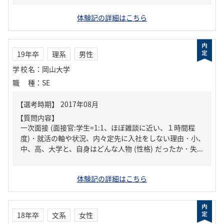
体験記の詳細はこちら
19年卒
理系
男性
学校名
：
岡山大学
職種
：
SE
【質問内容】
一次面接 (面接官:学生=1:1、ほぼ雑談に近い、１時間程
度)・就活の軸や状況、内々定先に入社をしない理由・小、
中、高、大学と、自身はどんな人物 (性格) だったか・失...
体験記の詳細はこちら
18年卒
文系
女性