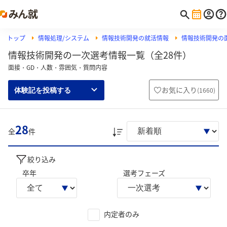
トップ
情報処理/システム
情報技術開発の就活情報
情報技術開発の
情報技術開発の一次選考情報一覧（全28件）
面接・GD・人数・雰囲気・質問内容
お気に入り
(
1660
)
体験記を投稿する
28
全
件
絞り込み
卒年
選考フェーズ
内定者のみ