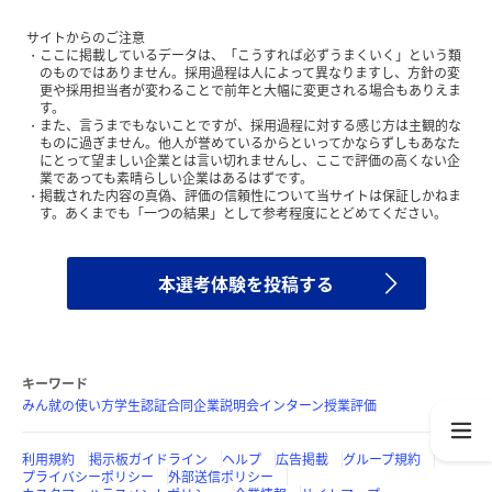
サイトからのご注意
ここに掲載しているデータは、「こうすれば必ずうまくいく」という類
のものではありません。採用過程は人によって異なりますし、方針の変
更や採用担当者が変わることで前年と大幅に変更される場合もありえま
す。
また、言うまでもないことですが、採用過程に対する感じ方は主観的な
ものに過ぎません。他人が誉めているからといってかならずしもあなた
にとって望ましい企業とは言い切れませんし、ここで評価の高くない企
業であっても素晴らしい企業はあるはずです。
掲載された内容の真偽、評価の信頼性について当サイトは保証しかねま
す。あくまでも「一つの結果」として参考程度にとどめてください。
本選考体験を投稿する
キーワード
みん就の使い方
学生認証
合同企業説明会
インターン
授業評価
利用規約
掲示板ガイドライン
ヘルプ
広告掲載
グループ規約
プライバシーポリシー
外部送信ポリシー