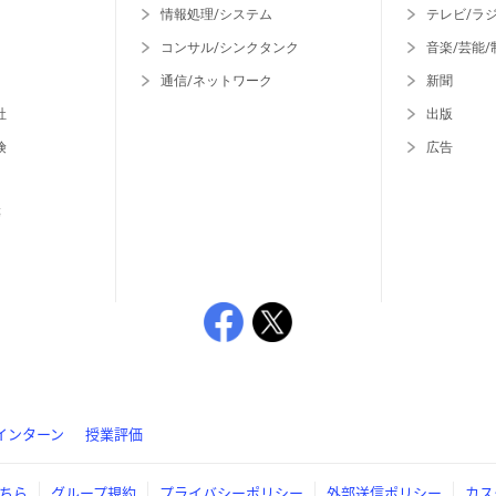
情報処理/システム
テレビ/ラ
コンサル/シンクタンク
音楽/芸能/
通信/ネットワーク
新聞
社
出版
険
広告
等
インターン
授業評価
ちら
グループ規約
プライバシーポリシー
外部送信ポリシー
カス