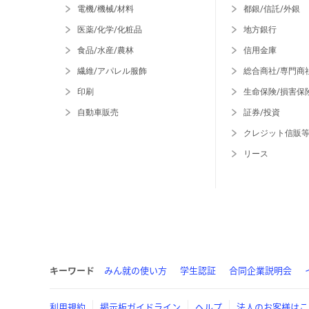
電機/機械/材料
都銀/信託/外銀
医薬/化学/化粧品
地方銀行
食品/水産/農林
信用金庫
繊維/アパレル服飾
総合商社/専門商
印刷
生命保険/損害保
自動車販売
証券/投資
クレジット信販
リース
キーワード
みん就の使い方
学生認証
合同企業説明会
利用規約
掲示板ガイドライン
ヘルプ
法人のお客様はこ