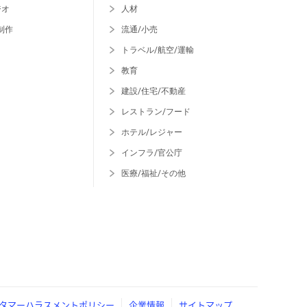
ジオ
人材
制作
流通/小売
トラベル/航空/運輸
教育
建設/住宅/不動産
レストラン/フード
ホテル/レジャー
インフラ/官公庁
医療/福祉/その他
タマーハラスメントポリシー
企業情報
サイトマップ