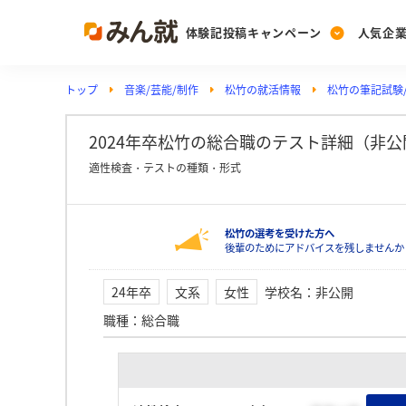
体験記投稿キャンペーン
人気企
トップ
音楽/芸能/制作
松竹の就活情報
松竹の筆記試験/
Post
Ranking
PickUp
投稿する
ランキングを見る
注目の企業特集
2024年卒松竹の総合職のテスト詳細（非公開/
適性検査・テストの種類・形式
Vote
松竹の選考を受けた方へ
投票する
後輩のためにアドバイスを残しませんか
動画で知ろう！業界・
24年卒
文系
女性
学校名
：
非公開
職種
：
総合職