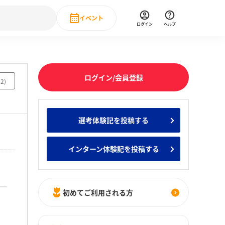
イベント
ログイン
ヘルプ
Event
の新卒就職人気企業ランキング
みんなのインターン人気企業ランキン
直近のイベント一覧
ログイン/会員登録
92
)
もっと見る
 IT・DX現場社員インタビュー
選考体験記を投稿する
の新卒就職人気企業ランキング
みんなのインターン人気企業ランキン
インターン体験記を投稿する
初めてご利用される方