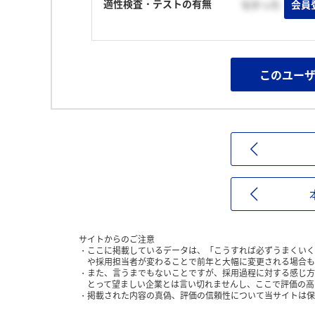
適性検査・テストの有無
なかった
会員
このユー
サイトからのご注意
ここに掲載しているデータは、「こうすれば必ずうまくいく
や採用担当者が変わることで前年と大幅に変更される場合も
また、言うまでもないことですが、採用過程に対する感じ方
とって望ましい企業とは言い切れませんし、ここで評価の高
掲載された内容の真偽、評価の信頼性について当サイトは保