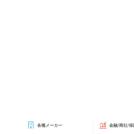
各種メーカー
金融/商社/保