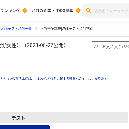
業ランキング
注目の企業・IT/DX特集
Webテスト/SPI一覧
松竹筆記試験|Webテスト|SPI詳細
注目の企業特集
みんなのIT業界新卒就職人気企業ランキング
みんな
[27卒] 本選考体験記投稿キャンペーン
28卒 注目企業特集
27卒 注目企業特集
みんなのDX企業就職ブランド調査
女性）（2023-06-22公開）
お気に入り
(
58
注目のIT・DX企業特集
28卒 IT・DX企業特集
27卒 IT・DX企業特集
28卒
みんなのIT業界新卒就職人気企業ランキング
みんな
？あなたの就活体験は、これから松竹を志望する後輩へのエールになります！
企業研究
テスト