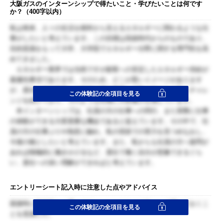
大阪ガスのインターンシップで得たいこと・学びたいことは何です
か？（400字以内）
私は将来、人々の生活を根幹から支えるエネルギーに関わるような仕
事がしたいと考えています。この目標は高校時代からのものであり、
目的意識をもって大学、大学院でエネルギー分野に関する専門性を高
めてきました。
エネルギー業界では当然ですが顧客への安定したエネルギー供給が
最優先事項であります。そのため、どこか堅いイメージがあります
が、貴社は海外事業への投資や電力事業への取り組みなど常にチャレ
この体験記の全項目を見る
ンジを続けており、そのような社風に大変魅力を感じています。
本インターンシップは、社員の方の仕事への同行、また実際に仕事
の体験ができる大変貴重な機会であると捉えています。その中で、社
員の方の仕事ぶりや熱意に触れ、私の現状での実力を見つめなおし、
今後の糧としたいと考えています。また、私からも社員の方へ疑問が
あれば積極的に働きかけるなど、貴社で働く自分が想像できるぐら
い、貴社への深い理解ができればと考えています。
エントリーシート記入時に注意した点やアドバイス
面接時に面接官から聞いてほしいことをあえて穴として開けておくこ
この体験記の全項目を見る
とを意識した。