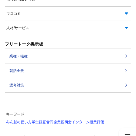
マスコミ
人材/サービス
フリートーク掲示板
業種・職種
就活全般
選考対策
キーワード
みん就の使い方
学生認証
合同企業説明会
インターン
授業評価