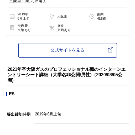
三菱重工業,九州電力
2019年
期間
大阪府
8月上旬
4日間
交通費
昼食
支給あり
支給あり
公式サイトを見る
2021年卒大阪ガスのプロフェッショナル職のインターンエ
ントリーシート詳細（大学名非公開/男性)（2020/08/05公
開)
ES
2019年6月上旬
提出締切時期