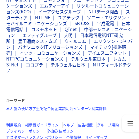
ケーションズ
エムティーアイ
リクルートコミュニケーシ
ョンズ(RCO)
イーアクセスグループ
NTTデータ関西
ス
ターティア
NTT-ME
ユアテック
ソニー・エリクソン・
モバイルコミュニケーションズ
SB C&S
平成電電
日本
電信電話
コスモネット
QTnet
中部テレコミュニケーシ
ョン
エフティグループ
大明
日本電信電話NTT研究
所
豊田通商システムズ
ウィルコム
エリクソン・ジャパ
ン
パナソニックITソリューションズ
マイテック[携帯販
売]
イッツ・コミュニケーションズ
アイエスエフネット
NTTPCコミュニケーションズ
テルウェル東日本
レカム
STNet
コロプラ
テルウェル西日本
NTTフィールドテク
ノ
キーワード
みん就の使い方
学生認証
合同企業説明会
インターン
授業評価
利用規約
掲示板ガイドライン
ヘルプ
広告掲載
グループ規約
プライバシーポリシー
外部送信ポリシー
カスタマーハラスメントポリシー
企業情報
サイトマップ