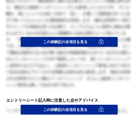
私はバラエティー番組制作に携わる仕事をしたいという明確な夢を持
ち、御社の上級者インターンシップにも参加したいからです。テレビ
離れ、暗いニュースが続く日本で「笑い」を通して視聴者の方々に全
力で笑ってもらうような番組制作を目指します。御社は民間キー局の
中でトップの実績を持つ大企業で、そこでどのように制作に御社が携
わられているかを社員さんに積極的にお話を聞きたいと考えていま
す。「笑点」、「24時間テレビ」といった看板番組から「あなたの番
この体験記の全項目を見る
です」の話題作まで御社の豊富なコンテンツを提供せれており、そこ
で番組を維持するための取り組みや情報収集をされているのかを限ら
れたインターンシップの中で吸収したいです。単にインターンシップ
に参加するだけではなく、上級者インターンシップ参加に向けて全力
で自分自身をアピールする明確な目的を持ち参加します。御社の目指
される将来のテレビ像をインターンシップ、さらに上級者インターン
シップ参加を通して自分の目で見ます。
エントリーシート記入時に注意した点やアドバイス
この体験記の全項目を見る
インターンシップに参加する目的を明確に記述するように意識した。