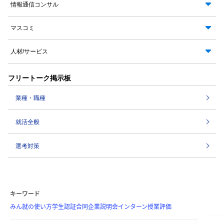
情報通信コンサル
マスコミ
人材/サービス
フリートーク掲示板
業種・職種
就活全般
選考対策
キーワード
みん就の使い方
学生認証
合同企業説明会
インターン
授業評価