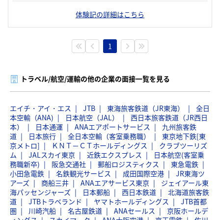
体験記の詳細はこちら
1
トラベル/航空/運輸の他の企業の面接一覧を見る
エイチ・アイ・エス
JTB
東海旅客鉄道（JR東海）
全日
本空輸（ANA)
日本航空（JAL）
西日本旅客鉄道（JR西日
本）
日本通運
ANAエアポートサービス
九州旅客鉄
道
日本旅行
全日本空輸（客室乗務職）
東京地下鉄[東
京メトロ]
ＫＮＴ－ＣＴホールディングス
クラブツーリズ
ム
JALスカイ東京
近鉄エクスプレス
日本航空(客室乗
務職新卒)
阪急交通社
郵船ロジスティクス
東急電鉄
小田急電鉄
名鉄観光サービス
成田国際空港
JR東海ツ
アーズ
商船三井
ANAエアサービス東京
ジェイアール東
海パッセンジャーズ
日本郵船
西日本鉄道
北海道旅客鉄
道
JTBトラベランド
ヤマトホールディングス
JTB首都
圏
川崎汽船
名古屋鉄道
ANAセールス
京阪ホールデ