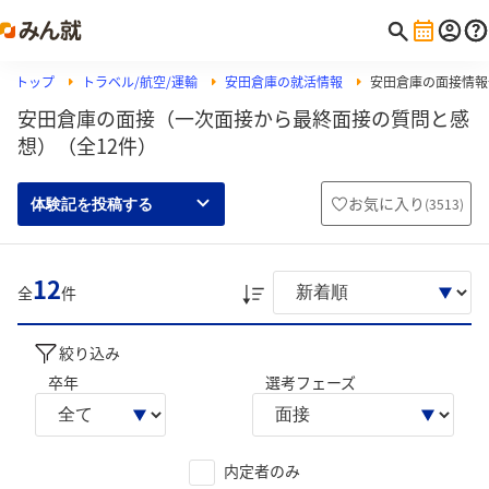
トップ
トラベル/航空/運輸
安田倉庫の就活情報
安田倉庫の面接情報
安田倉庫の面接（一次面接から最終面接の質問と感
想）（全12件）
お気に入り
(
3513
)
体験記を投稿する
12
全
件
絞り込み
卒年
選考フェーズ
内定者のみ