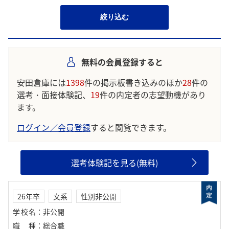
絞り込む
無料の会員登録すると
安田倉庫には
1398
件の掲示板書き込みのほか
28
件の
選考・面接体験記、
19
件の内定者の志望動機があり
ます。
ログイン／会員登録
すると閲覧できます。
選考体験記を見る(無料)
26年卒
文系
性別非公開
学校名
：
非公開
職種
：
総合職