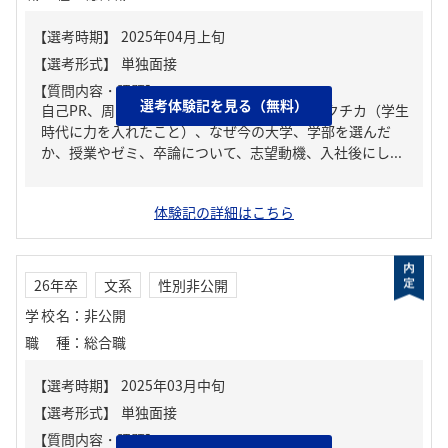
【質問内容・課題】
選考体験記を見る（無料）
自己PR、周りからどんな人といわれる？、ガクチカ（学生
時代に力を入れたこと）、なぜ今の大学、学部を選んだ
か、授業やゼミ、卒論について、志望動機、入社後にし...
体験記の詳細はこちら
26年卒
文系
性別非公開
学校名
：
非公開
職種
：
総合職
【質問内容・課題】