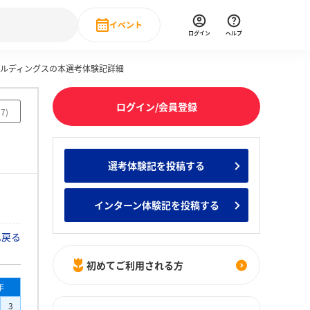
イベント
ログイン
ヘルプ
ールディングスの本選考体験記詳細
Event
の新卒就職人気企業ランキング
みんなのインターン人気企業ランキン
直近のイベント一覧
ログイン/会員登録
27
)
もっと見る
 IT・DX現場社員インタビュー
選考体験記を投稿する
の新卒就職人気企業ランキング
みんなのインターン人気企業ランキン
インターン体験記を投稿する
へ戻る
初めてご利用される方
年
3