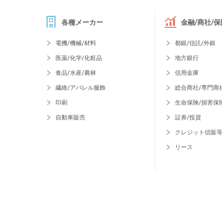
各種メーカー
金融/商社/保
電機/機械/材料
都銀/信託/外銀
医薬/化学/化粧品
地方銀行
食品/水産/農林
信用金庫
繊維/アパレル服飾
総合商社/専門商
印刷
生命保険/損害保
自動車販売
証券/投資
クレジット信販
リース