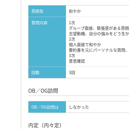
雰囲気
和やか
質問内容
1次
グループ面接、緊張感がある雰
志望動機、自分の強みをどう生
2次
個人面接で和やか
要約書を元にパーソナルな質問
3次
意思確認
回数
3回
OB／OG訪問
OB／OG訪問は
しなかった
内定（内々定）