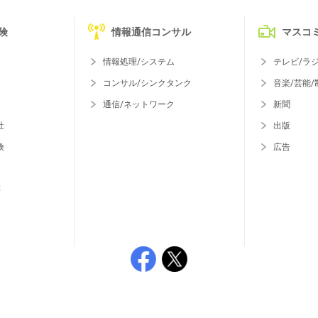
険
情報通信コンサル
マスコ
情報処理/システム
テレビ/ラ
コンサル/シンクタンク
音楽/芸能/
通信/ネットワーク
新聞
社
出版
険
広告
等