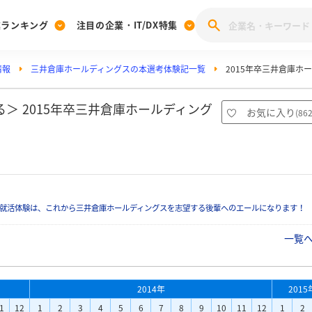
業ランキング
注目の企業・IT/DX特集
情報
三井倉庫ホールディングスの本選考体験記一覧
2015年卒三井倉庫ホ
注目の企業特集
みんなのIT業界新卒就職人気企業ランキング
みんな
[27卒] 本選考体験記投稿キャンペーン
28卒 注目企業特集
27卒 注目企業特集
みんなのDX企業就職ブランド調査
＞ 2015年卒三井倉庫ホールディング
お気に入り
(
86
注目のIT・DX企業特集
28卒 IT・DX企業特集
27卒 IT・DX企業特集
28卒
みんなのIT業界新卒就職人気企業ランキング
みんな
企業研究
就活体験は、これから三井倉庫ホールディングスを志望する後輩へのエールになります！
一覧
2014年
2015
1
12
1
2
3
4
5
6
7
8
9
10
11
12
1
2