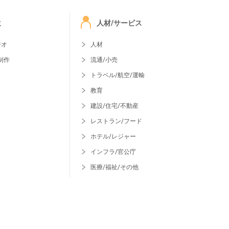
ミ
人材/サービス
ジオ
人材
制作
流通/小売
トラベル/航空/運輸
教育
建設/住宅/不動産
レストラン/フード
ホテル/レジャー
インフラ/官公庁
医療/福祉/その他