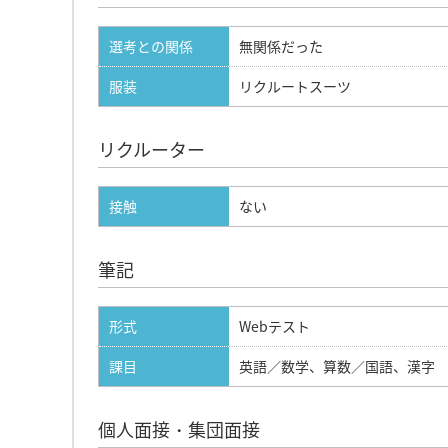
選考との関係
無関係だった
服装
リクルートスーツ
リクルーター
接触
ない
筆記
形式
Webテスト
課目
英語／数学、算数／国語、漢字
個人面接・集団面接