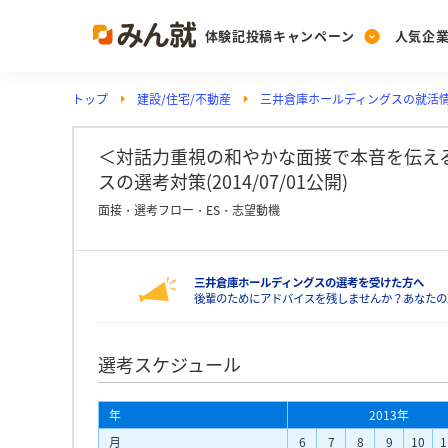
体験記投稿キャンペーン
人気企
トップ
建設/住宅/不動産
三井倉庫ホールディングスの就活
Post
Ranking
PickUp
投稿する
ランキングを見る
注目の企業特集
＜対話力重視の和やかな面接で本音を伝える
スの選考対策(2014/07/01公開)
面接・選考フロー・ES・志望動機
Vote
投票する
三井倉庫ホールディングスの選考を受けた方へ
動画で知ろう！業界・
後輩のためにアドバイスを残しませんか？あなたの
選考スケジュール
年
2013年
月
6
7
8
9
10
1